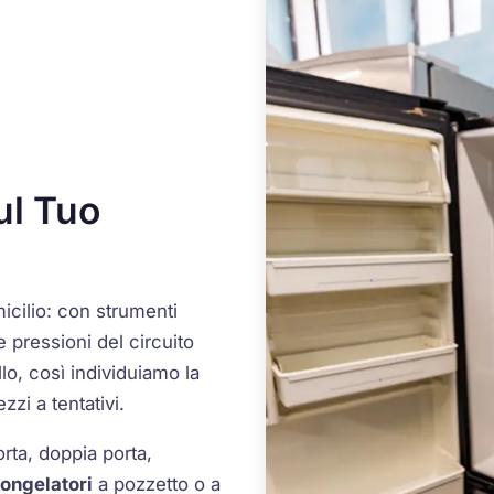
ul Tuo
icilio: con strumenti
e pressioni del circuito
llo, così individuiamo la
zzi a tentativi.
orta, doppia porta,
ongelatori
a pozzetto o a