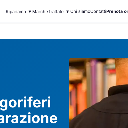
▾
▾
Chi siamo
Contatti
Prenota on
Ripariamo
Marche trattate
goriferi
arazione