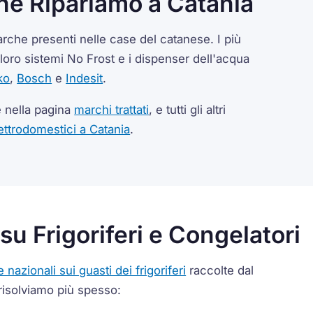
che Ripariamo a Catania
 marche presenti nelle case del catanese. I più
loro sistemi No Frost e i dispenser dell'acqua
ko
,
Bosch
e
Indesit
.
e nella pagina
marchi trattati
, e tutti gli altri
ettrodomestici a Catania
.
 su Frigoriferi e Congelatori
e nazionali sui guasti dei frigoriferi
raccolte dal
risolviamo più spesso: