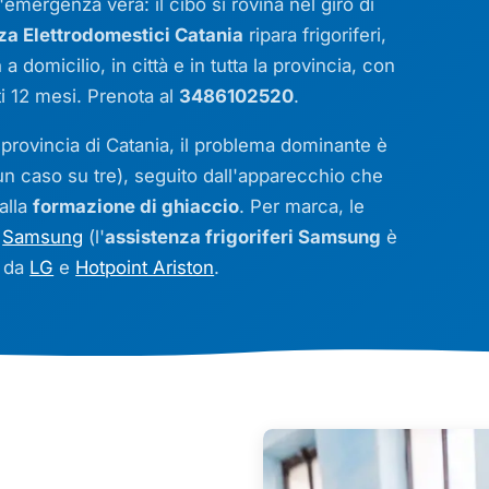
'emergenza vera: il cibo si rovina nel giro di
 Elettrodomestici Catania
ripara frigoriferi,
a
a domicilio, in città e in tutta la provincia, con
ti 12 mesi. Prenota al
3486102520
.
 provincia di Catania, il problema dominante è
un caso su tre), seguito dall'apparecchio che
alla
formazione di ghiaccio
. Per marca, le
i
Samsung
(l'
assistenza frigoriferi Samsung
è
i da
LG
e
Hotpoint Ariston
.