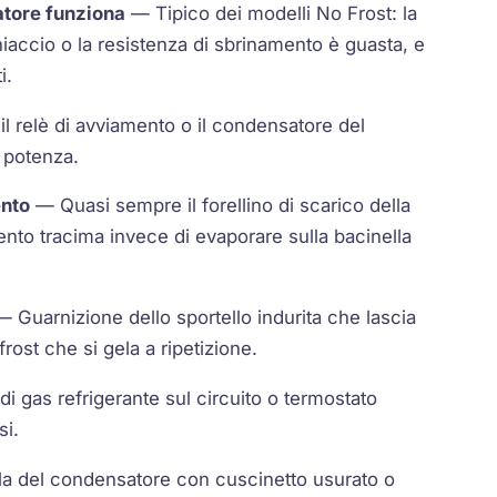
latore funziona
— Tipico dei modelli No Frost: la
hiaccio o la resistenza di sbrinamento è guasta, e
i.
 relè di avviamento o il condensatore del
 potenza.
ento
— Quasi sempre il forellino di scarico della
nto tracima invece di evaporare sulla bacinella
 Guarnizione dello sportello indurita che lascia
rost che si gela a ripetizione.
i gas refrigerante sul circuito o termostato
si.
a del condensatore con cuscinetto usurato o