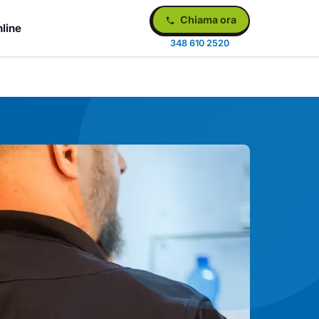
Chiama ora
line
348 610 2520