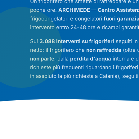
Un frigorifero che smette di raffreddare è un
poche ore.
ARCHIMEDE — Centro Assistenza
frigocongelatori e congelatori
fuori garanzi
intervento entro 24-48 ore e ricambi garanti
Sui
3.088 interventi su frigoriferi
seguiti in
netto: il frigorifero che
non raffredda
(oltre 
non parte
, dalla
perdita d'acqua
interna e d
richieste più frequenti riguardano i frigorifer
in assoluto la più richiesta a Catania), seguit