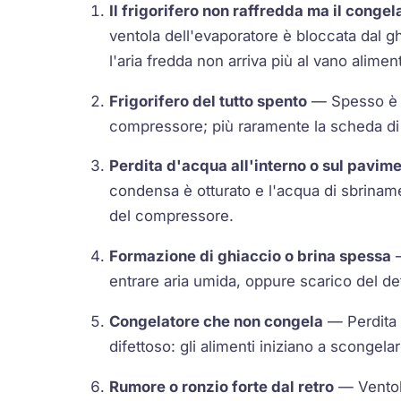
Il frigorifero non raffredda ma il conge
ventola dell'evaporatore è bloccata dal g
l'aria fredda non arriva più al vano aliment
Frigorifero del tutto spento
— Spesso è il
compressore; più raramente la scheda di
Perdita d'acqua all'interno o sul pavim
condensa è otturato e l'acqua di sbriname
del compressore.
Formazione di ghiaccio o brina spessa
—
entrare aria umida, oppure scarico del def
Congelatore che non congela
— Perdita d
difettoso: gli alimenti iniziano a scongelar
Rumore o ronzio forte dal retro
— Ventol