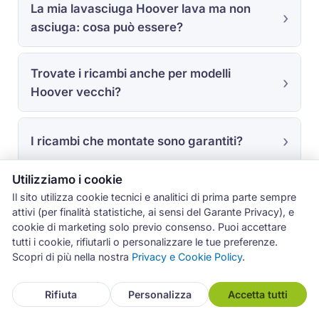
La mia lavasciuga Hoover lava ma non
asciuga: cosa può essere?
Trovate i ricambi anche per modelli
Hoover vecchi?
I ricambi che montate sono garantiti?
Utilizziamo i cookie
Il sito utilizza cookie tecnici e analitici di prima parte sempre
attivi (per finalità statistiche, ai sensi del Garante Privacy), e
cookie di marketing solo previo consenso. Puoi accettare
tutti i cookie, rifiutarli o personalizzare le tue preferenze.
L'esperienza sul campo con
Scopri di più nella nostra
Privacy e Cookie Policy
.
Hoover a Catania
Rifiuta
Personalizza
Accetta tutti
I dati di questa pagina derivano dagli interventi
registrati nel gestionale Archimede tra luglio 2019 e