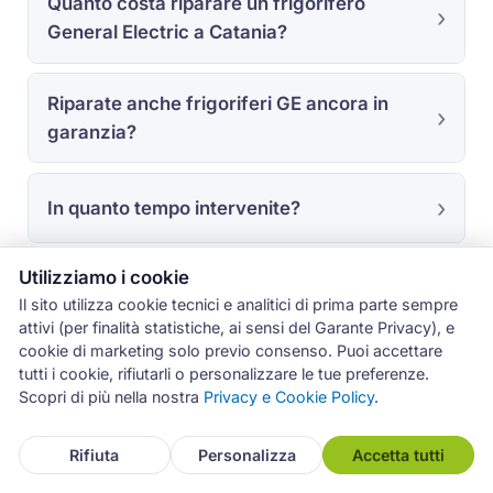
Quanto costa riparare un frigorifero
General Electric a Catania?
Riparate anche frigoriferi GE ancora in
garanzia?
In quanto tempo intervenite?
Utilizziamo i cookie
Il mio side-by-side perde acqua sul
Il sito utilizza cookie tecnici e analitici di prima parte sempre
pavimento: si può risolvere?
attivi (per finalità statistiche, ai sensi del Garante Privacy), e
cookie di marketing solo previo consenso. Puoi accettare
tutti i cookie, rifiutarli o personalizzare le tue preferenze.
Trovate i ricambi per i frigoriferi GE
Scopri di più nella nostra
Privacy e Cookie Policy
.
americani anche se sono vecchi?
Rifiuta
Personalizza
Accetta tutti
Che garanzia date sulla riparazione?