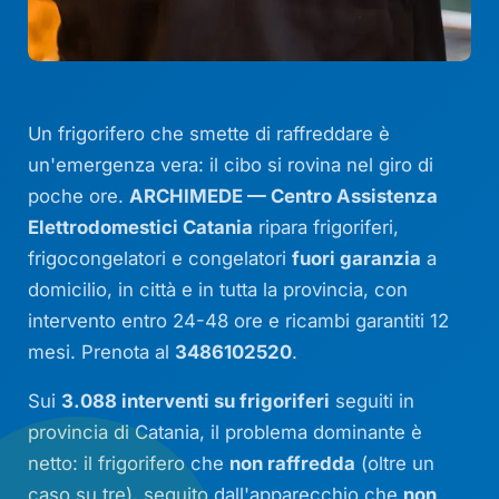
Un frigorifero che smette di raffreddare è
un'emergenza vera: il cibo si rovina nel giro di
poche ore.
ARCHIMEDE — Centro Assistenza
Elettrodomestici Catania
ripara frigoriferi,
frigocongelatori e congelatori
fuori garanzia
a
domicilio, in città e in tutta la provincia, con
intervento entro 24-48 ore e ricambi garantiti 12
mesi. Prenota al
3486102520
.
Sui
3.088 interventi su frigoriferi
seguiti in
provincia di Catania, il problema dominante è
netto: il frigorifero che
non raffredda
(oltre un
caso su tre), seguito dall'apparecchio che
non