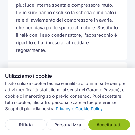
più: luce interna spenta e compressore muto.
Le misure hanno escluso la scheda e indicato il
relè di avviamento del compressore in avaria,
che non dava più lo spunto al motore. Sostituito
il relè con il suo condensatore, l'apparecchio è
ripartito e ha ripreso a raffreddare
regolarmente.
Ghiaccio sul fondo del freezer a Mascalucia
Utilizziamo i cookie
A Mascalucia un frigocongelatore Whirlpool
Il sito utilizza cookie tecnici e analitici di prima parte sempre
accumulava ghiaccio sul fondo del vano
attivi (per finalità statistiche, ai sensi del Garante Privacy), e
congelatore, con lo sportello che faticava a
cookie di marketing solo previo consenso. Puoi accettare
chiudere. Il foro di scarico del defrost si gelava
tutti i cookie, rifiutarli o personalizzare le tue preferenze.
Scopri di più nella nostra
Privacy e Cookie Policy
.
a ripetizione: disgelato il condotto e rimesso il
tappino termico che lo tiene libero, poi
controllata la guarnizione dello sportello.
Rifiuta
Personalizza
Accetta tutti
Problema rientrato.