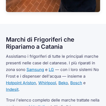
Marchi di Frigoriferi che
Ripariamo a Catania
Assistiamo i frigoriferi di tutte le principali marche
presenti nelle case del catanese. I più riparati in
zona sono
Samsung
e
LG
— con i loro sistemi No
Frost e i dispenser dell'acqua — insieme a
Hotpoint Ariston
,
Whirlpool
,
Beko
,
Bosch
e
Indesit
.
Trovi l'elenco completo delle marche trattate nella