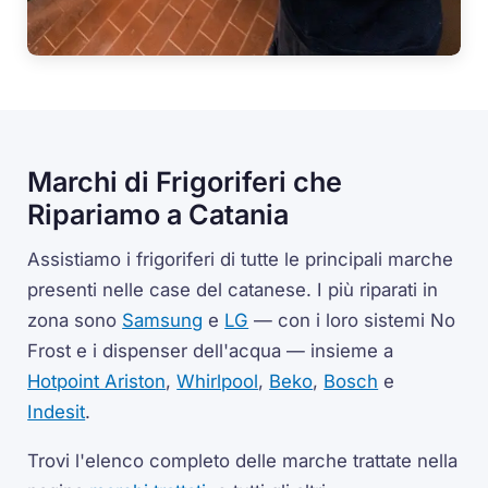
Marchi di Frigoriferi che
Ripariamo a Catania
Assistiamo i frigoriferi di tutte le principali marche
presenti nelle case del catanese. I più riparati in
zona sono
Samsung
e
LG
— con i loro sistemi No
Frost e i dispenser dell'acqua — insieme a
Hotpoint Ariston
,
Whirlpool
,
Beko
,
Bosch
e
Indesit
.
Trovi l'elenco completo delle marche trattate nella