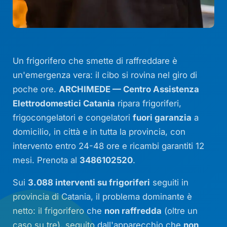
Un frigorifero che smette di raffreddare è
un'emergenza vera: il cibo si rovina nel giro di
poche ore.
ARCHIMEDE — Centro Assistenza
Elettrodomestici Catania
ripara frigoriferi,
frigocongelatori e congelatori
fuori garanzia
a
domicilio, in città e in tutta la provincia, con
intervento entro 24-48 ore e ricambi garantiti 12
mesi. Prenota al
3486102520
.
Sui
3.088 interventi su frigoriferi
seguiti in
provincia di Catania, il problema dominante è
netto: il frigorifero che
non raffredda
(oltre un
caso su tre), seguito dall'apparecchio che
non