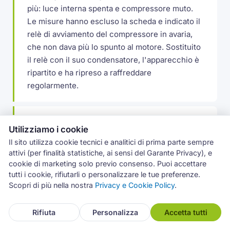
più: luce interna spenta e compressore muto.
Le misure hanno escluso la scheda e indicato il
relè di avviamento del compressore in avaria,
che non dava più lo spunto al motore. Sostituito
il relè con il suo condensatore, l'apparecchio è
ripartito e ha ripreso a raffreddare
regolarmente.
Ghiaccio sul fondo del freezer a Mascalucia
Utilizziamo i cookie
A Mascalucia un frigocongelatore Whirlpool
Il sito utilizza cookie tecnici e analitici di prima parte sempre
accumulava ghiaccio sul fondo del vano
attivi (per finalità statistiche, ai sensi del Garante Privacy), e
congelatore, con lo sportello che faticava a
cookie di marketing solo previo consenso. Puoi accettare
chiudere. Il foro di scarico del defrost si gelava
tutti i cookie, rifiutarli o personalizzare le tue preferenze.
Scopri di più nella nostra
Privacy e Cookie Policy
.
a ripetizione: disgelato il condotto e rimesso il
tappino termico che lo tiene libero, poi
controllata la guarnizione dello sportello.
Rifiuta
Personalizza
Accetta tutti
Problema rientrato.