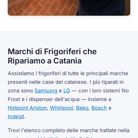
Marchi di Frigoriferi che
Ripariamo a Catania
Assistiamo i frigoriferi di tutte le principali marche
presenti nelle case del catanese. I più riparati in
zona sono
Samsung
e
LG
— con i loro sistemi No
Frost e i dispenser dell'acqua — insieme a
Hotpoint Ariston
,
Whirlpool
,
Beko
,
Bosch
e
Indesit
.
Trovi l'elenco completo delle marche trattate nella