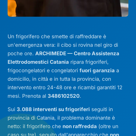
Un frigorifero che smette di raffreddare è
un'emergenza vera: il cibo si rovina nel giro di
poche ore.
ARCHIMEDE — Centro Assistenza
Elettrodomestici Catania
ripara frigoriferi,
frigocongelatori e congelatori
fuori garanzia
a
domicilio, in città e in tutta la provincia, con
intervento entro 24-48 ore e ricambi garantiti 12
mesi. Prenota al
3486102520
.
Sui
3.088 interventi su frigoriferi
seguiti in
provincia di Catania, il problema dominante è
netto: il frigorifero che
non raffredda
(oltre un
caso su tre), seguito dall'apparecchio che
non