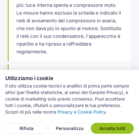
più: luce interna spenta e compressore muto.
Le misure hanno escluso la scheda e indicato il
relè di avviamento del compressore in avaria,
che non dava più lo spunto al motore. Sostituito
il relè con il suo condensatore, l'apparecchio è
ripartito e ha ripreso a raffreddare
regolarmente.
Ghiaccio sul fondo del freezer a Mascalucia
Utilizziamo i cookie
A Mascalucia un frigocongelatore Whirlpool
Il sito utilizza cookie tecnici e analitici di prima parte sempre
accumulava ghiaccio sul fondo del vano
attivi (per finalità statistiche, ai sensi del Garante Privacy), e
congelatore, con lo sportello che faticava a
cookie di marketing solo previo consenso. Puoi accettare
chiudere. Il foro di scarico del defrost si gelava
tutti i cookie, rifiutarli o personalizzare le tue preferenze.
Scopri di più nella nostra
Privacy e Cookie Policy
.
a ripetizione: disgelato il condotto e rimesso il
tappino termico che lo tiene libero, poi
controllata la guarnizione dello sportello.
Rifiuta
Personalizza
Accetta tutti
Problema rientrato.