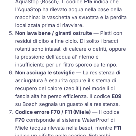
AquaStop (Bosch). Il codice
E15
indica che
l'AquaStop ha rilevato acqua nella base della
macchina: la vaschetta va svuotata e la perdita
localizzata prima di riavviare.
Non lava bene / giranti ostruite
— Piatti con
residui di cibo a fine ciclo. Di solito i bracci
rotanti sono intasati di calcare o detriti, oppure
la pressione dell'acqua al'interno è
insufficiente per un filtro sporco da tempo.
Non asciuga le stoviglie
— La resistenza di
asciugatura è esaurita oppure il sistema di
recupero del calore (zeoliti) nei modelli di
fascia alta ha perso efficienza. Il codice
E09
su Bosch segnala un guasto alla resistenza.
Codice errore F70 / F11 (Miele)
— Il codice
F70
corrisponde al sistema WaterProof di
Miele (acqua rilevata nella base), mentre
F11
indica un difetto nello scarico. Entrambi