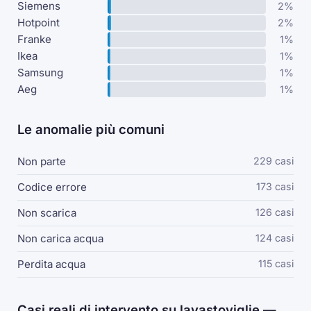
Siemens
2%
Hotpoint
2%
Franke
1%
Ikea
1%
Samsung
1%
Aeg
1%
Le anomalie più comuni
Non parte
229 casi
Codice errore
173 casi
Non scarica
126 casi
Non carica acqua
124 casi
Perdita acqua
115 casi
Casi reali di intervento su lavastoviglie —