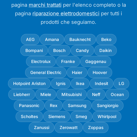
pagina
marchi trattati
per l'elenco completo o la
pagina
riparazione elettrodomestici
per tutti i
prodotti che seguiamo.
AEG
Amana
Bauknecht
Beko
Bompani
Bosch
Candy
Daikin
Electrolux
Franke
Gaggenau
General Electric
Haier
Hoover
Hotpoint Ariston
Ignis
Ikea
Indesit
LG
Liebherr
Miele
Mitsubishi
Neff
Ocean
Panasonic
Rex
Samsung
Sangiorgio
Scholtes
Siemens
Smeg
Whirlpool
Zanussi
Zerowatt
Zoppas