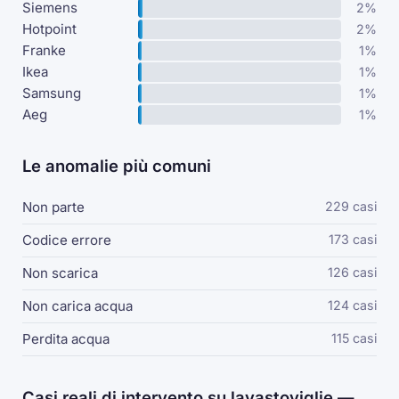
Siemens
2%
Hotpoint
2%
Franke
1%
Ikea
1%
Samsung
1%
Aeg
1%
Le anomalie più comuni
Non parte
229 casi
Codice errore
173 casi
Non scarica
126 casi
Non carica acqua
124 casi
Perdita acqua
115 casi
Casi reali di intervento su lavastoviglie —