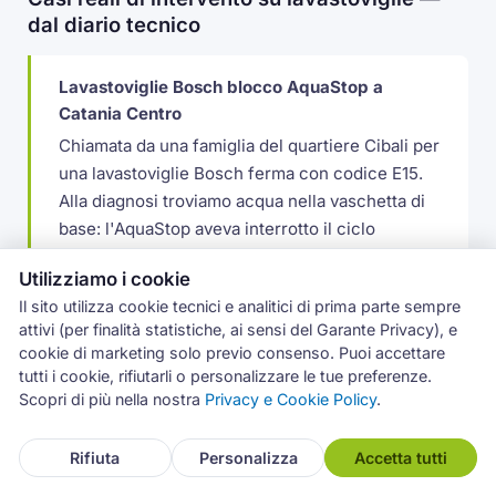
dal diario tecnico
Lavastoviglie Bosch blocco AquaStop a
Catania Centro
Chiamata da una famiglia del quartiere Cibali per
una lavastoviglie Bosch ferma con codice E15.
Alla diagnosi troviamo acqua nella vaschetta di
base: l'AquaStop aveva interrotto il ciclo
correttamente. Individuata la perdita su un
Utilizziamo i cookie
raccordo del tubo di mandata leggermente
Il sito utilizza cookie tecnici e analitici di prima parte sempre
allentato. Serraggio, svuotamento vaschetta,
attivi (per finalità statistiche, ai sensi del Garante Privacy), e
ciclo di prova: macchina ripartita senza
cookie di marketing solo previo consenso. Puoi accettare
sostituire componenti.
tutti i cookie, rifiutarli o personalizzare le tue preferenze.
Scopri di più nella nostra
Privacy e Cookie Policy
.
Pompa di scarico Electrolux esaurita a
Rifiuta
Personalizza
Accetta tutti
Caltagirone