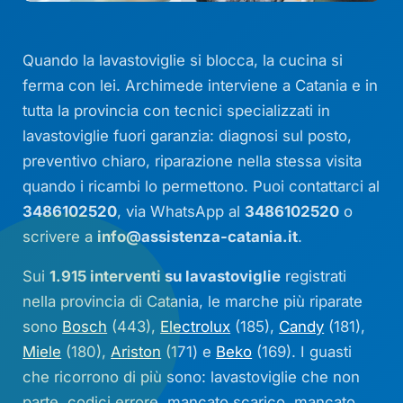
Quando la lavastoviglie si blocca, la cucina si
ferma con lei. Archimede interviene a Catania e in
tutta la provincia con tecnici specializzati in
lavastoviglie fuori garanzia: diagnosi sul posto,
preventivo chiaro, riparazione nella stessa visita
quando i ricambi lo permettono. Puoi contattarci al
3486102520
, via WhatsApp al
3486102520
o
scrivere a
info@assistenza-catania.it
.
Sui
1.915 interventi su lavastoviglie
registrati
nella provincia di Catania, le marche più riparate
sono
Bosch
(443),
Electrolux
(185),
Candy
(181),
Miele
(180),
Ariston
(171) e
Beko
(169). I guasti
che ricorrono di più sono: lavastoviglie che non
parte, codici errore, mancato scarico, mancato