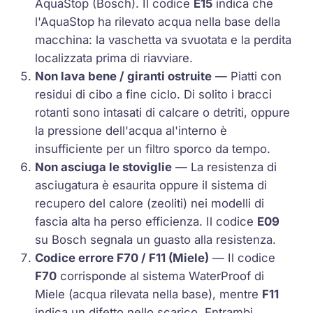
AquaStop (Bosch). Il codice
E15
indica che
l'AquaStop ha rilevato acqua nella base della
macchina: la vaschetta va svuotata e la perdita
localizzata prima di riavviare.
Non lava bene / giranti ostruite
— Piatti con
residui di cibo a fine ciclo. Di solito i bracci
rotanti sono intasati di calcare o detriti, oppure
la pressione dell'acqua al'interno è
insufficiente per un filtro sporco da tempo.
Non asciuga le stoviglie
— La resistenza di
asciugatura è esaurita oppure il sistema di
recupero del calore (zeoliti) nei modelli di
fascia alta ha perso efficienza. Il codice
E09
su Bosch segnala un guasto alla resistenza.
Codice errore F70 / F11 (Miele)
— Il codice
F70
corrisponde al sistema WaterProof di
Miele (acqua rilevata nella base), mentre
F11
indica un difetto nello scarico. Entrambi