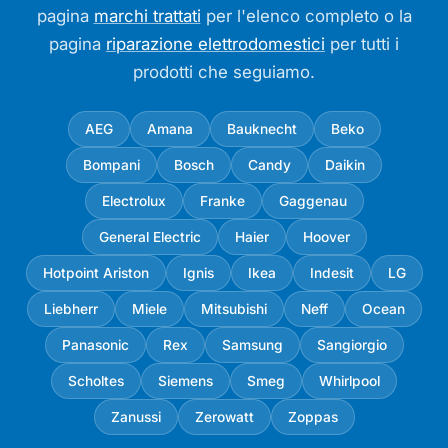
pagina
marchi trattati
per l'elenco completo o la
pagina
riparazione elettrodomestici
per tutti i
prodotti che seguiamo.
AEG
Amana
Bauknecht
Beko
Bompani
Bosch
Candy
Daikin
Electrolux
Franke
Gaggenau
General Electric
Haier
Hoover
Hotpoint Ariston
Ignis
Ikea
Indesit
LG
Liebherr
Miele
Mitsubishi
Neff
Ocean
Panasonic
Rex
Samsung
Sangiorgio
Scholtes
Siemens
Smeg
Whirlpool
Zanussi
Zerowatt
Zoppas