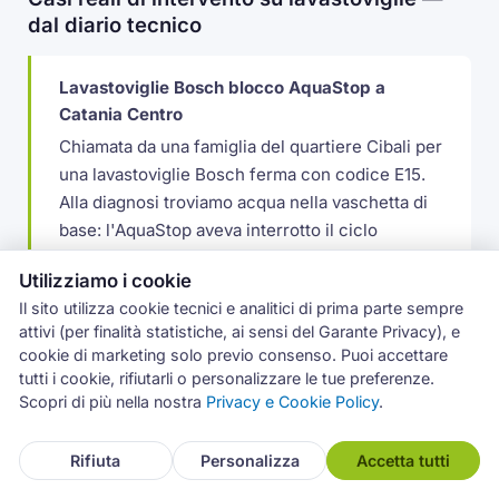
dal diario tecnico
Lavastoviglie Bosch blocco AquaStop a
Catania Centro
Chiamata da una famiglia del quartiere Cibali per
una lavastoviglie Bosch ferma con codice E15.
Alla diagnosi troviamo acqua nella vaschetta di
base: l'AquaStop aveva interrotto il ciclo
correttamente. Individuata la perdita su un
Utilizziamo i cookie
raccordo del tubo di mandata leggermente
Il sito utilizza cookie tecnici e analitici di prima parte sempre
allentato. Serraggio, svuotamento vaschetta,
attivi (per finalità statistiche, ai sensi del Garante Privacy), e
ciclo di prova: macchina ripartita senza
cookie di marketing solo previo consenso. Puoi accettare
sostituire componenti.
tutti i cookie, rifiutarli o personalizzare le tue preferenze.
Scopri di più nella nostra
Privacy e Cookie Policy
.
Pompa di scarico Electrolux esaurita a
Rifiuta
Personalizza
Accetta tutti
Caltagirone