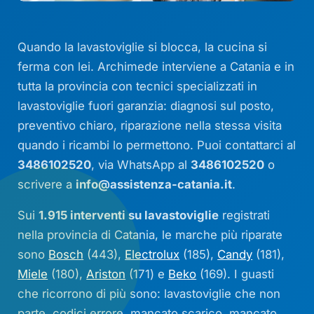
Quando la lavastoviglie si blocca, la cucina si
ferma con lei. Archimede interviene a Catania e in
tutta la provincia con tecnici specializzati in
lavastoviglie fuori garanzia: diagnosi sul posto,
preventivo chiaro, riparazione nella stessa visita
quando i ricambi lo permettono. Puoi contattarci al
3486102520
, via WhatsApp al
3486102520
o
scrivere a
info@assistenza-catania.it
.
Sui
1.915 interventi su lavastoviglie
registrati
nella provincia di Catania, le marche più riparate
sono
Bosch
(443),
Electrolux
(185),
Candy
(181),
Miele
(180),
Ariston
(171) e
Beko
(169). I guasti
che ricorrono di più sono: lavastoviglie che non
parte, codici errore, mancato scarico, mancato