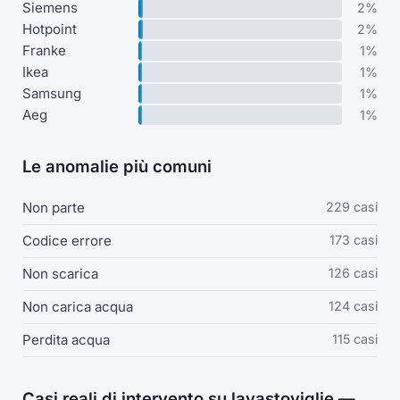
Siemens
2%
Hotpoint
2%
Franke
1%
Ikea
1%
Samsung
1%
Aeg
1%
Le anomalie più comuni
Non parte
229 casi
Codice errore
173 casi
Non scarica
126 casi
Non carica acqua
124 casi
Perdita acqua
115 casi
Casi reali di intervento su lavastoviglie —