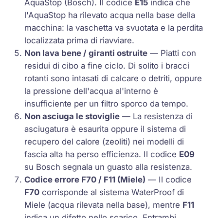
AquaStop (Bosch). Il codice
E15
indica che
l'AquaStop ha rilevato acqua nella base della
macchina: la vaschetta va svuotata e la perdita
localizzata prima di riavviare.
Non lava bene / giranti ostruite
— Piatti con
residui di cibo a fine ciclo. Di solito i bracci
rotanti sono intasati di calcare o detriti, oppure
la pressione dell'acqua al'interno è
insufficiente per un filtro sporco da tempo.
Non asciuga le stoviglie
— La resistenza di
asciugatura è esaurita oppure il sistema di
recupero del calore (zeoliti) nei modelli di
fascia alta ha perso efficienza. Il codice
E09
su Bosch segnala un guasto alla resistenza.
Codice errore F70 / F11 (Miele)
— Il codice
F70
corrisponde al sistema WaterProof di
Miele (acqua rilevata nella base), mentre
F11
indica un difetto nello scarico. Entrambi