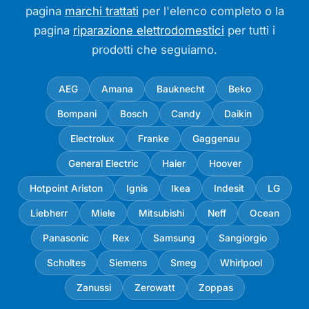
pagina
marchi trattati
per l'elenco completo o la
pagina
riparazione elettrodomestici
per tutti i
prodotti che seguiamo.
AEG
Amana
Bauknecht
Beko
Bompani
Bosch
Candy
Daikin
Electrolux
Franke
Gaggenau
General Electric
Haier
Hoover
Hotpoint Ariston
Ignis
Ikea
Indesit
LG
Liebherr
Miele
Mitsubishi
Neff
Ocean
Panasonic
Rex
Samsung
Sangiorgio
Scholtes
Siemens
Smeg
Whirlpool
Zanussi
Zerowatt
Zoppas