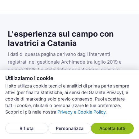
L'esperienza sul campo con
lavatrici a Catania
I dati di questa pagina derivano dagli interventi
registrati nel gestionale Archimede tra luglio 2019 e
giugno 2026. Le statistiche per categoria, guasto e
codice errore si riferiscono alla categoria lavatrici nella
Utilizziamo i cookie
provincia di Catania.
Il sito utilizza cookie tecnici e analitici di prima parte sempre
attivi (per finalità statistiche, ai sensi del Garante Privacy), e
cookie di marketing solo previo consenso. Puoi accettare
tutti i cookie, rifiutarli o personalizzare le tue preferenze.
3.993
Scopri di più nella nostra
Privacy e Cookie Policy
.
interventi lavatrici in provincia di Catania
Rifiuta
Personalizza
Accetta tutti