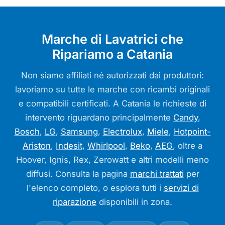
Marche di Lavatrici che
Ripariamo a Catania
Non siamo affiliati né autorizzati dai produttori:
lavoriamo su tutte le marche con ricambi originali
e compatibili certificati. A Catania le richieste di
intervento riguardano principalmente
Candy
,
Bosch
,
LG
,
Samsung
,
Electrolux
,
Miele
,
Hotpoint-
Ariston
,
Indesit
,
Whirlpool
,
Beko
,
AEG
, oltre a
Hoover, Ignis, Rex, Zerowatt e altri modelli meno
diffusi. Consulta la pagina
marchi trattati
per
l'elenco completo, o esplora tutti i
servizi di
riparazione
disponibili in zona.