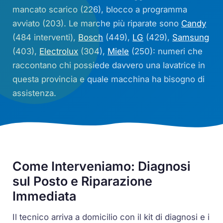
mancato scarico (226), blocco a programma
avviato (203). Le marche più riparate sono
Candy
(484 interventi),
Bosch
(449),
LG
(429),
Samsung
(403),
Electrolux
(304),
Miele
(250): numeri che
raccontano chi possiede davvero una lavatrice in
questa provincia e quale macchina ha bisogno di
assistenza.
Come Interveniamo: Diagnosi
sul Posto e Riparazione
Immediata
Il tecnico arriva a domicilio con il kit di diagnosi e i