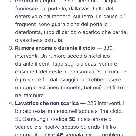
Perdita d'acqua
— 330 interventi. L'acqua
fuoriesce dal portello, dalla vaschetta del
detersivo o dai raccordi sul retro. Le cause più
frequenti sono guarnizione del portello
deteriorata, tubo di carico o scarico che perde,
o vaschetta ostruita.
Rumore anomalo durante il ciclo
— 330
interventi. Un rumore secco o metallico
durante il centrifuga segnala quasi sempre
cuscinetti del cestello consumati. Se il rumore
è presente fin dal lavaggio, potrebbe essere
un corpo estraneo (monete, bottoni) nel filtro o
nel tamburo.
Lavatrice che non scarica
— 226 interventi. Il
bucato resta immerso nell'acqua a fine ciclo.
Su Samsung il codice
5E
indica errore di
scarico e si risolve spesso pulendo il filtro
pompa; il codice
4E
segnala invece problema