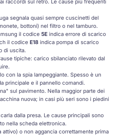
ai raccordi sul retro. Le cause più frequenti
fuga segnala quasi sempre cuscinetti del
onete, bottoni) nel filtro o nel tamburo.
Samsung il codice
5E
indica errore di scarico
ch il codice
E18
indica pompa di scarico
o di uscita.
ause tipiche: carico sbilanciato rilevato dal
uire.
lo con la spia lampeggiante. Spesso è un
a principale e il pannello comandi.
na" sul pavimento. Nella maggior parte dei
acchina nuova; in casi più seri sono i piedini
rla dalla presa. Le cause principali sono
to nella scheda elettronica.
a attivo) o non aggancia correttamente prima