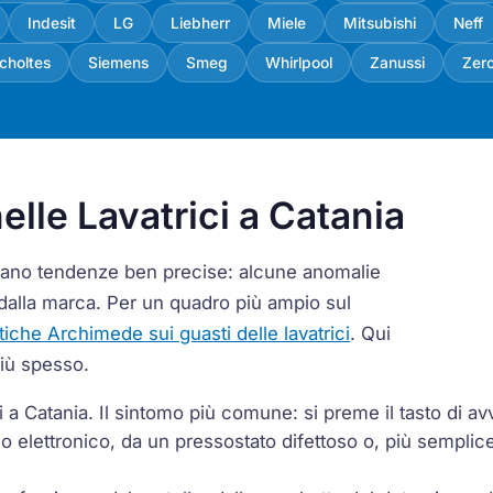
Indesit
LG
Liebherr
Miele
Mitsubishi
Neff
choltes
Siemens
Smeg
Whirlpool
Zanussi
Zer
elle Lavatrici a Catania
ermano tendenze ben precise: alcune anomalie
dalla marca. Per un quadro più ampio sul
stiche Archimede sui guasti delle lavatrici
. Qui
più spesso.
a Catania. Il sintomo più comune: si preme il tasto di av
 elettronico, da un pressostato difettoso o, più semplic