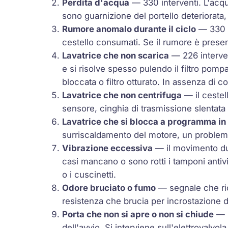
Perdita d'acqua
— 330 interventi. L'acqua
sono guarnizione del portello deteriorata,
Rumore anomalo durante il ciclo
— 330 i
cestello consumati. Se il rumore è presen
Lavatrice che non scarica
— 226 interven
e si risolve spesso pulendo il filtro pomp
bloccata o filtro otturato. In assenza di c
Lavatrice che non centrifuga
— il cestel
sensore, cinghia di trasmissione slentata 
Lavatrice che si blocca a programma in
surriscaldamento del motore, un problema
Vibrazione eccessiva
— il movimento dur
casi mancano o sono rotti i tamponi antivi
o i cuscinetti.
Odore bruciato o fumo
— segnale che ric
resistenza che brucia per incrostazione d
Porta che non si apre o non si chiude
— l
dell'avvio. Si interviene sull'elettrovalvo