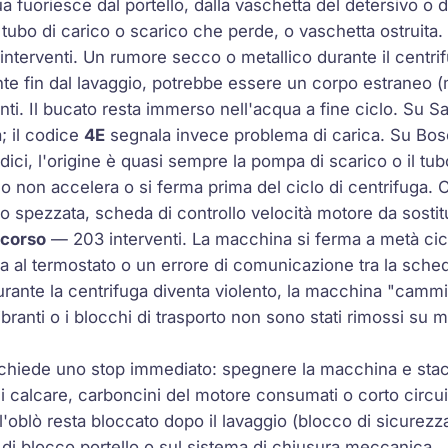
 fuoriesce dal portello, dalla vaschetta del detersivo o d
 tubo di carico o scarico che perde, o vaschetta ostruita.
nterventi. Un rumore secco o metallico durante il centri
te fin dal lavaggio, potrebbe essere un corpo estraneo (m
ti. Il bucato resta immerso nell'acqua a fine ciclo. Su 
a; il codice
4E
segnala invece problema di carica. Su Bos
odici, l'origine è quasi sempre la pompa di scarico o il tub
lo non accelera o si ferma prima del ciclo di centrifuga. C
o spezzata, scheda di controllo velocità motore da sostit
 corso
— 203 interventi. La macchina si ferma a metà cic
 al termostato o un errore di comunicazione tra la sched
ante la centrifuga diventa violento, la macchina "cammi
branti o i blocchi di trasporto non sono stati rimossi su m
hiede uno stop immediato: spegnere la macchina e stacca
i calcare, carboncini del motore consumati o corto circui
'oblò resta bloccato dopo il lavaggio (blocco di sicurezz
la di blocco portello o sul sistema di chiusura meccanica.