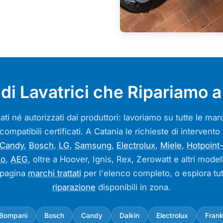
di Lavatrici che Ripariamo a
ati né autorizzati dai produttori: lavoriamo su tutte le m
 compatibili certificati. A Catania le richieste di intervent
Candy
,
Bosch
,
LG
,
Samsung
,
Electrolux
,
Miele
,
Hotpoint-
ko
,
AEG
, oltre a Hoover, Ignis, Rex, Zerowatt e altri model
 pagina
marchi trattati
per l'elenco completo, o esplora tut
riparazione
disponibili in zona.
Bompani
Bosch
Candy
Daikin
Electrolux
Fran