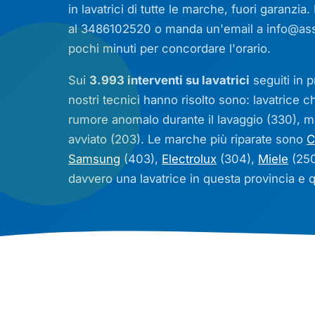
in lavatrici di tutte le marche, fuori garanzia
al 3486102520 o manda un'email a
info@ass
pochi minuti per concordare l'orario.
Sui
3.993 interventi su lavatrici
seguiti in p
nostri tecnici hanno risolto sono: lavatrice 
rumore anomalo durante il lavaggio (330), 
avviato (203). Le marche più riparate sono
C
Samsung
(403),
Electrolux
(304),
Miele
(250
davvero una lavatrice in questa provincia e