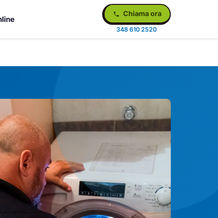
Chiama ora
line
348 610 2520