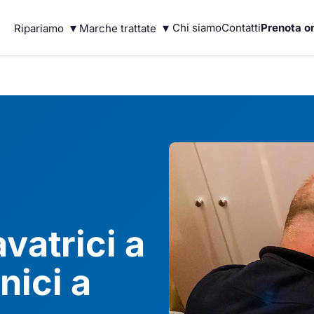
▾
▾
Chi siamo
Contatti
Prenota on
Ripariamo
Marche trattate
vatrici a
nici a