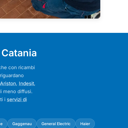
 Catania
arche con ricambi
o riguardano
Ariston
,
Indesit
,
li meno diffusi.
ti i
servizi di
ke
Gaggenau
General Electric
Haier