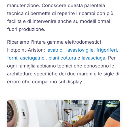
manutenzione. Conoscere questa parentela
tecnica ci permette di reperire i ricambi con più
facilità e di intervenire anche su modelli ormai
fuori produzione.
Ripariamo l'intera gamma elettrodomestici
Hotpoint-Ariston:
lavatrici
,
lavastoviglie
,
frigoriferi
,
forni
,
asciugatrici
,
piani cottura
e
lavasciuga
. Per
ogni famiglia abbiamo tecnici che conoscono le
architetture specifiche dei due marchi e le sigle di
errore che compaiono sul display.