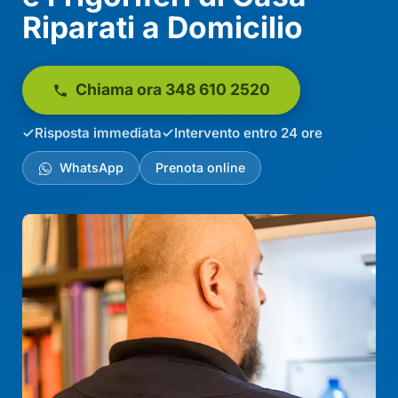
Riparati a Domicilio
Chiama ora 348 610 2520
Risposta immediata
Intervento entro 24 ore
WhatsApp
Prenota online