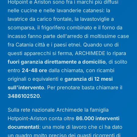
Hotpoint e Ariston sono fra i marchi più diffusi
nelle cucine e nelle lavanderie catanesi: la
lavatrice da carico frontale, la lavastoviglie a
scomparsa, il frigorifero combinato e il forno da
incasso fanno parte dell'arredo di moltissime case
fra Catania città e i paesi etnei. Quando uno di
questi apparecchi si ferma, ARCHIMEDE lo ripara
fuori garanzia direttamente a domicilio
, di solito
entro
24-48 ore
dalla chiamata, con ricambi
originali o equivalenti e
garanzia di 12 mesi
sull'intervento
. Per prenotare basta chiamare il
3486102520
.
Sulla rete nazionale Archimede la famiglia
Hotpoint-Ariston conta oltre
86.000 interventi
documentati
: una mole di lavoro che ci ha dato
un quadro molto preciso dei guasti ricorrenti di