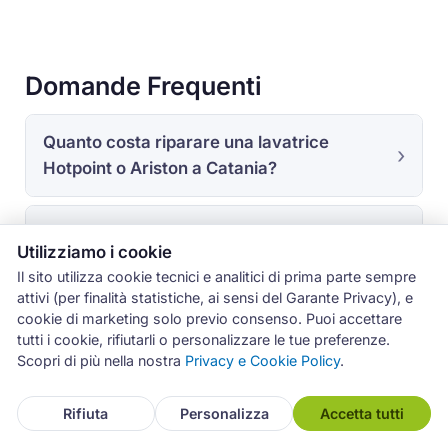
Domande Frequenti
Quanto costa riparare una lavatrice
Hotpoint o Ariston a Catania?
Riparate anche gli apparecchi ancora in
Utilizziamo i cookie
garanzia?
Il sito utilizza cookie tecnici e analitici di prima parte sempre
attivi (per finalità statistiche, ai sensi del Garante Privacy), e
cookie di marketing solo previo consenso. Puoi accettare
In quanto tempo intervenite?
tutti i cookie, rifiutarli o personalizzare le tue preferenze.
Scopri di più nella nostra
Privacy e Cookie Policy
.
Cosa significa il codice F05 sulla mia
Rifiuta
Personalizza
Accetta tutti
lavatrice Hotpoint-Ariston?