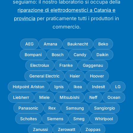
seguiamo: il nostro laboratorio si occupa della
riparazione di elettrodomestici a Catania e
provincia
per praticamente tutti i produttori in
commercio.
AEG
Amana
Bauknecht
Beko
Bompani
Bosch
Candy
Daikin
Electrolux
Franke
Gaggenau
General Electric
Haier
Hoover
Hotpoint Ariston
Ignis
Ikea
Indesit
LG
Liebherr
Miele
Mitsubishi
Neff
Ocean
Panasonic
Rex
Samsung
Sangiorgio
Scholtes
Siemens
Smeg
Whirlpool
Zanussi
Zerowatt
Zoppas