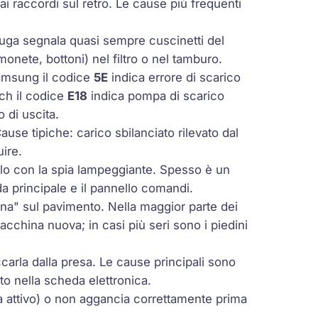
ai raccordi sul retro. Le cause più frequenti
fuga segnala quasi sempre cuscinetti del
onete, bottoni) nel filtro o nel tamburo.
Samsung il codice
5E
indica errore di scarico
ch il codice
E18
indica pompa di scarico
o di uscita.
ause tipiche: carico sbilanciato rilevato dal
uire.
lo con la spia lampeggiante. Spesso è un
a principale e il pannello comandi.
na" sul pavimento. Nella maggior parte dei
acchina nuova; in casi più seri sono i piedini
rla dalla presa. Le cause principali sono
to nella scheda elettronica.
a attivo) o non aggancia correttamente prima