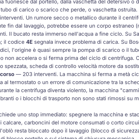
 fuoriesce dal portello, dalla vaschetta del detersivo o d
 tubo di carico o scarico che perde, o vaschetta ostruita.
nterventi. Un rumore secco o metallico durante il centri
te fin dal lavaggio, potrebbe essere un corpo estraneo (m
ti. Il bucato resta immerso nell'acqua a fine ciclo. Su 
a; il codice
4E
segnala invece problema di carica. Su Bos
odici, l'origine è quasi sempre la pompa di scarico o il tub
lo non accelera o si ferma prima del ciclo di centrifuga. C
o spezzata, scheda di controllo velocità motore da sostit
 corso
— 203 interventi. La macchina si ferma a metà cic
 al termostato o un errore di comunicazione tra la sched
ante la centrifuga diventa violento, la macchina "cammi
branti o i blocchi di trasporto non sono stati rimossi su m
hiede uno stop immediato: spegnere la macchina e stacca
i calcare, carboncini del motore consumati o corto circui
'oblò resta bloccato dopo il lavaggio (blocco di sicurezz
la di blocco portello o sul sistema di chiusura meccanica.