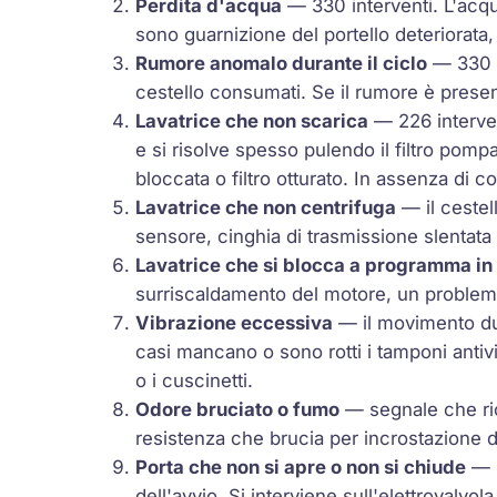
Perdita d'acqua
— 330 interventi. L'acqua
sono guarnizione del portello deteriorata,
Rumore anomalo durante il ciclo
— 330 i
cestello consumati. Se il rumore è presen
Lavatrice che non scarica
— 226 interven
e si risolve spesso pulendo il filtro pomp
bloccata o filtro otturato. In assenza di c
Lavatrice che non centrifuga
— il cestel
sensore, cinghia di trasmissione slentata 
Lavatrice che si blocca a programma in
surriscaldamento del motore, un problema
Vibrazione eccessiva
— il movimento dur
casi mancano o sono rotti i tamponi antivi
o i cuscinetti.
Odore bruciato o fumo
— segnale che ric
resistenza che brucia per incrostazione d
Porta che non si apre o non si chiude
— l
dell'avvio. Si interviene sull'elettrovalvo