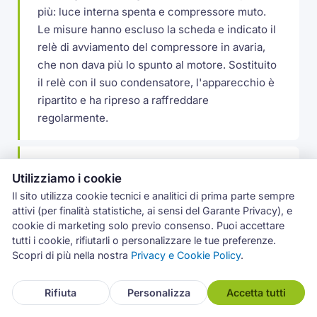
più: luce interna spenta e compressore muto.
Le misure hanno escluso la scheda e indicato il
relè di avviamento del compressore in avaria,
che non dava più lo spunto al motore. Sostituito
il relè con il suo condensatore, l'apparecchio è
ripartito e ha ripreso a raffreddare
regolarmente.
Ghiaccio sul fondo del freezer a Mascalucia
Utilizziamo i cookie
A Mascalucia un frigocongelatore Whirlpool
Il sito utilizza cookie tecnici e analitici di prima parte sempre
accumulava ghiaccio sul fondo del vano
attivi (per finalità statistiche, ai sensi del Garante Privacy), e
congelatore, con lo sportello che faticava a
cookie di marketing solo previo consenso. Puoi accettare
chiudere. Il foro di scarico del defrost si gelava
tutti i cookie, rifiutarli o personalizzare le tue preferenze.
Scopri di più nella nostra
Privacy e Cookie Policy
.
a ripetizione: disgelato il condotto e rimesso il
tappino termico che lo tiene libero, poi
controllata la guarnizione dello sportello.
Rifiuta
Personalizza
Accetta tutti
Problema rientrato.