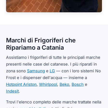
Marchi di Frigoriferi che
Ripariamo a Catania
Assistiamo i frigoriferi di tutte le principali marche
presenti nelle case del catanese. I più riparati in
zona sono
Samsung
e
LG
— con i loro sistemi No
Frost e i dispenser dell'acqua — insieme a
Hotpoint Ariston
,
Whirlpool
,
Beko
,
Bosch
e
Indesit
.
Trovi l'elenco completo delle marche trattate nella