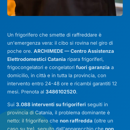
Un frigorifero che smette di raffreddare è
un'emergenza vera: il cibo si rovina nel giro di
poche ore.
ARCHIMEDE — Centro Assistenza
Elettrodomestici Catania
ripara frigoriferi,
frigocongelatori e congelatori
fuori garanzia
a
domicilio, in città e in tutta la provincia, con
intervento entro 24-48 ore e ricambi garantiti 12
mesi. Prenota al
3486102520
.
Sui
3.088 interventi su frigoriferi
seguiti in
provincia di Catania, il problema dominante è
netto: il frigorifero che
non raffredda
(oltre un
caso su tre), seguito dall'apparecchio che
non