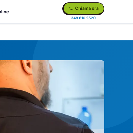
Chiama ora
line
348 610 2520