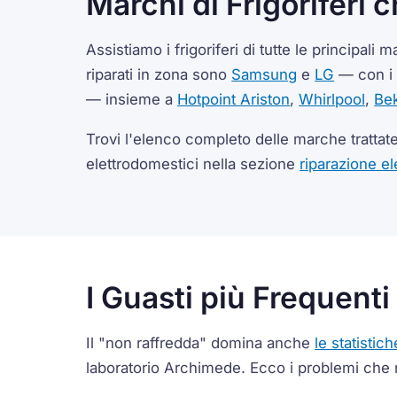
Marchi di Frigoriferi 
Assistiamo i frigoriferi di tutte le principali
riparati in zona sono
Samsung
e
LG
— con i 
— insieme a
Hotpoint Ariston
,
Whirlpool
,
Be
Trovi l'elenco completo delle marche trattat
elettrodomestici nella sezione
riparazione el
I Guasti più Frequenti
Il "non raffredda" domina anche
le statistich
laboratorio Archimede. Ecco i problemi che 