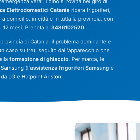
'emergenza vera: il cibo si rovina nel giro di
 Elettrodomestici Catania
ripara frigoriferi,
a
a domicilio, in città e in tutta la provincia, con
ti 12 mesi. Prenota al
3486102520
.
 provincia di Catania, il problema dominante è
un caso su tre), seguito dall'apparecchio che
alla
formazione di ghiaccio
. Per marca, le
i
Samsung
(l'
assistenza frigoriferi Samsung
è
i da
LG
e
Hotpoint Ariston
.