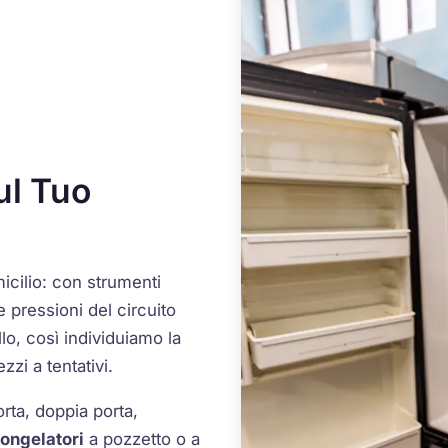
ul Tuo
icilio: con strumenti
e pressioni del circuito
llo, così individuiamo la
zzi a tentativi.
orta, doppia porta,
ongelatori
a pozzetto o a