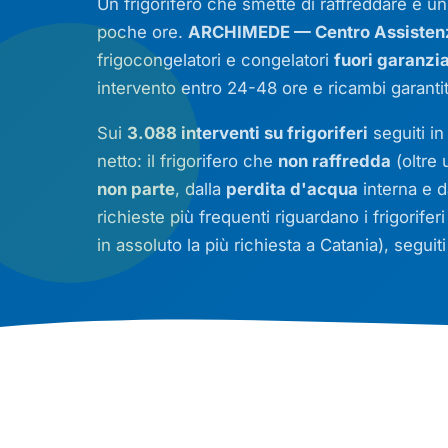
Un frigorifero che smette di raffreddare è un
poche ore.
ARCHIMEDE — Centro Assistenza
frigocongelatori e congelatori
fuori garanzi
intervento entro 24-48 ore e ricambi garanti
Sui
3.088 interventi su frigoriferi
seguiti in
netto: il frigorifero che
non raffredda
(oltre 
non parte
, dalla
perdita d'acqua
interna e d
richieste più frequenti riguardano i frigorifer
in assoluto la più richiesta a Catania), seguit