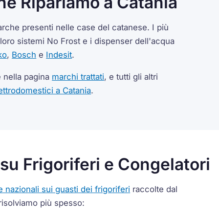
che Ripariamo a Catania
 marche presenti nelle case del catanese. I più
loro sistemi No Frost e i dispenser dell'acqua
ko
,
Bosch
e
Indesit
.
e nella pagina
marchi trattati
, e tutti gli altri
ettrodomestici a Catania
.
 su Frigoriferi e Congelatori
e nazionali sui guasti dei frigoriferi
raccolte dal
risolviamo più spesso: