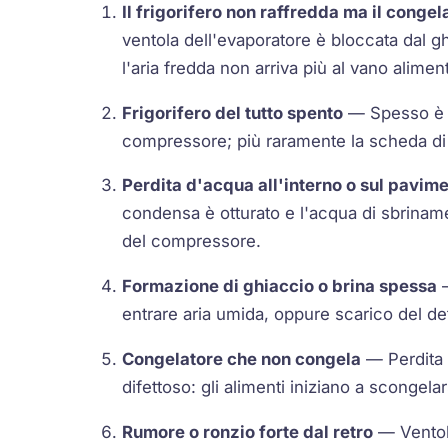
Il frigorifero non raffredda ma il conge
ventola dell'evaporatore è bloccata dal g
l'aria fredda non arriva più al vano aliment
Frigorifero del tutto spento
— Spesso è il
compressore; più raramente la scheda di
Perdita d'acqua all'interno o sul pavim
condensa è otturato e l'acqua di sbriname
del compressore.
Formazione di ghiaccio o brina spessa
—
entrare aria umida, oppure scarico del def
Congelatore che non congela
— Perdita d
difettoso: gli alimenti iniziano a scongelar
Rumore o ronzio forte dal retro
— Ventol