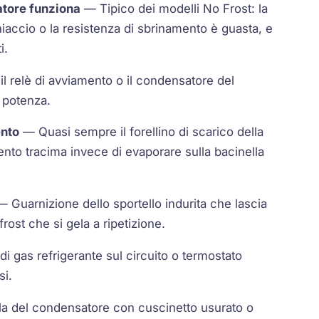
latore funziona
— Tipico dei modelli No Frost: la
hiaccio o la resistenza di sbrinamento è guasta, e
i.
 relè di avviamento o il condensatore del
 potenza.
ento
— Quasi sempre il forellino di scarico della
nto tracima invece di evaporare sulla bacinella
 Guarnizione dello sportello indurita che lascia
rost che si gela a ripetizione.
i gas refrigerante sul circuito o termostato
si.
a del condensatore con cuscinetto usurato o