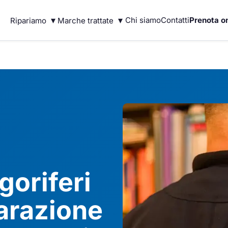
▾
▾
Chi siamo
Contatti
Prenota on
Ripariamo
Marche trattate
goriferi
arazione