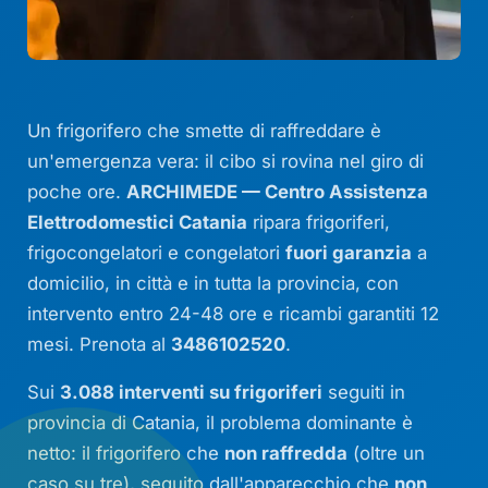
Un frigorifero che smette di raffreddare è
un'emergenza vera: il cibo si rovina nel giro di
poche ore.
ARCHIMEDE — Centro Assistenza
Elettrodomestici Catania
ripara frigoriferi,
frigocongelatori e congelatori
fuori garanzia
a
domicilio, in città e in tutta la provincia, con
intervento entro 24-48 ore e ricambi garantiti 12
mesi. Prenota al
3486102520
.
Sui
3.088 interventi su frigoriferi
seguiti in
provincia di Catania, il problema dominante è
netto: il frigorifero che
non raffredda
(oltre un
caso su tre), seguito dall'apparecchio che
non