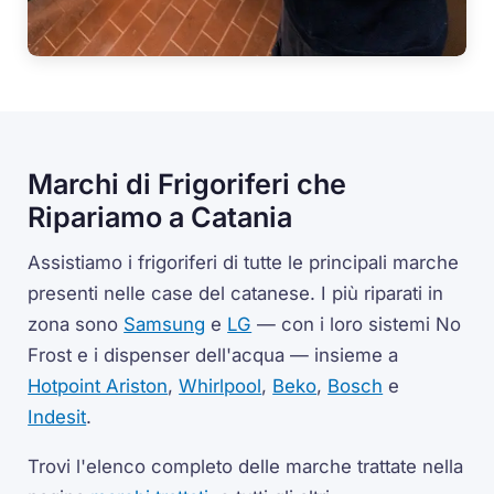
Marchi di Frigoriferi che
Ripariamo a Catania
Assistiamo i frigoriferi di tutte le principali marche
presenti nelle case del catanese. I più riparati in
zona sono
Samsung
e
LG
— con i loro sistemi No
Frost e i dispenser dell'acqua — insieme a
Hotpoint Ariston
,
Whirlpool
,
Beko
,
Bosch
e
Indesit
.
Trovi l'elenco completo delle marche trattate nella