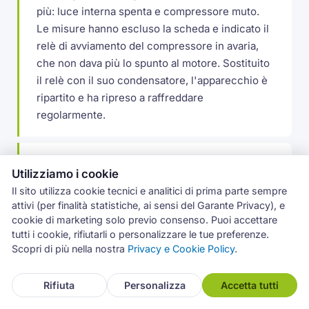
più: luce interna spenta e compressore muto.
Le misure hanno escluso la scheda e indicato il
relè di avviamento del compressore in avaria,
che non dava più lo spunto al motore. Sostituito
il relè con il suo condensatore, l'apparecchio è
ripartito e ha ripreso a raffreddare
regolarmente.
Ghiaccio sul fondo del freezer a Mascalucia
Utilizziamo i cookie
A Mascalucia un frigocongelatore Whirlpool
Il sito utilizza cookie tecnici e analitici di prima parte sempre
accumulava ghiaccio sul fondo del vano
attivi (per finalità statistiche, ai sensi del Garante Privacy), e
congelatore, con lo sportello che faticava a
cookie di marketing solo previo consenso. Puoi accettare
chiudere. Il foro di scarico del defrost si gelava
tutti i cookie, rifiutarli o personalizzare le tue preferenze.
Scopri di più nella nostra
Privacy e Cookie Policy
.
a ripetizione: disgelato il condotto e rimesso il
tappino termico che lo tiene libero, poi
controllata la guarnizione dello sportello.
Rifiuta
Personalizza
Accetta tutti
Problema rientrato.