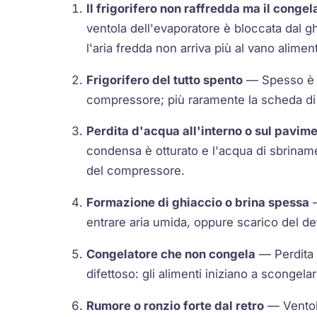
Il frigorifero non raffredda ma il conge
ventola dell'evaporatore è bloccata dal g
l'aria fredda non arriva più al vano aliment
Frigorifero del tutto spento
— Spesso è il
compressore; più raramente la scheda di
Perdita d'acqua all'interno o sul pavim
condensa è otturato e l'acqua di sbriname
del compressore.
Formazione di ghiaccio o brina spessa
—
entrare aria umida, oppure scarico del def
Congelatore che non congela
— Perdita d
difettoso: gli alimenti iniziano a scongelar
Rumore o ronzio forte dal retro
— Ventol