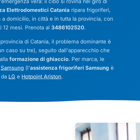
'emergenza vera: il cibo si rovina nel giro di
 Elettrodomestici Catania
ripara frigoriferi,
a
a domicilio, in città e in tutta la provincia, con
ti 12 mesi. Prenota al
3486102520
.
 provincia di Catania, il problema dominante è
un caso su tre), seguito dall'apparecchio che
alla
formazione di ghiaccio
. Per marca, le
i
Samsung
(l'
assistenza frigoriferi Samsung
è
i da
LG
e
Hotpoint Ariston
.