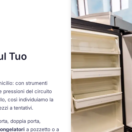
ul Tuo
icilio: con strumenti
e pressioni del circuito
llo, così individuiamo la
zzi a tentativi.
orta, doppia porta,
ongelatori
a pozzetto o a