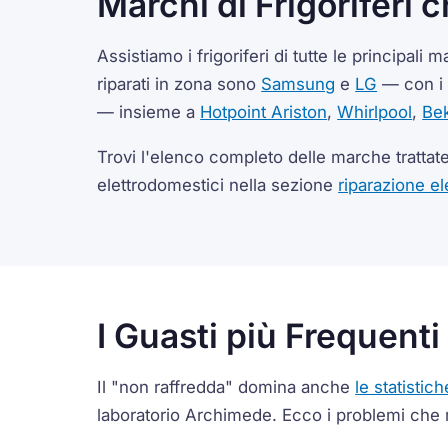
Marchi di Frigoriferi 
Assistiamo i frigoriferi di tutte le principali
riparati in zona sono
Samsung
e
LG
— con i 
— insieme a
Hotpoint Ariston
,
Whirlpool
,
Be
Trovi l'elenco completo delle marche trattat
elettrodomestici nella sezione
riparazione el
I Guasti più Frequenti
Il "non raffredda" domina anche
le statistich
laboratorio Archimede. Ecco i problemi che 