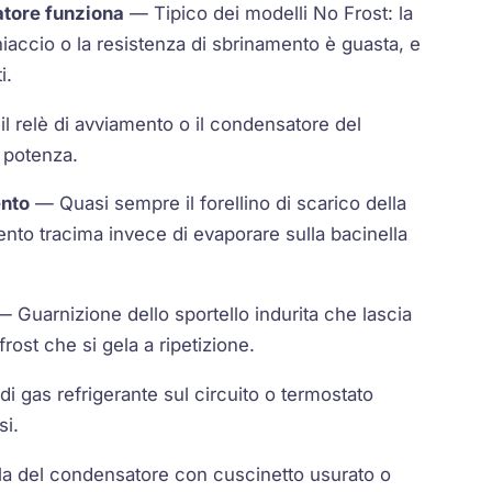
latore funziona
— Tipico dei modelli No Frost: la
hiaccio o la resistenza di sbrinamento è guasta, e
i.
 relè di avviamento o il condensatore del
 potenza.
ento
— Quasi sempre il forellino di scarico della
nto tracima invece di evaporare sulla bacinella
 Guarnizione dello sportello indurita che lascia
rost che si gela a ripetizione.
i gas refrigerante sul circuito o termostato
si.
a del condensatore con cuscinetto usurato o