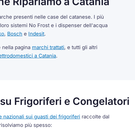
che Ripariamo a Catania
 marche presenti nelle case del catanese. I più
loro sistemi No Frost e i dispenser dell'acqua
ko
,
Bosch
e
Indesit
.
e nella pagina
marchi trattati
, e tutti gli altri
ettrodomestici a Catania
.
 su Frigoriferi e Congelatori
e nazionali sui guasti dei frigoriferi
raccolte dal
risolviamo più spesso: