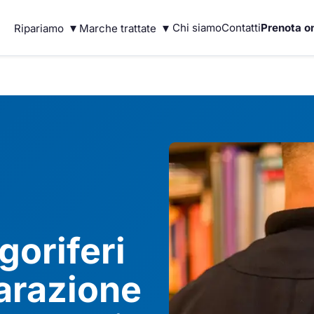
▾
▾
Chi siamo
Contatti
Prenota on
Ripariamo
Marche trattate
goriferi
arazione