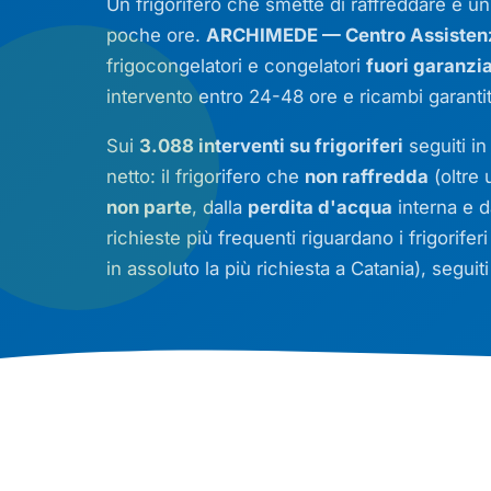
Un frigorifero che smette di raffreddare è un
poche ore.
ARCHIMEDE — Centro Assistenza
frigocongelatori e congelatori
fuori garanzi
intervento entro 24-48 ore e ricambi garanti
Sui
3.088 interventi su frigoriferi
seguiti in
netto: il frigorifero che
non raffredda
(oltre 
non parte
, dalla
perdita d'acqua
interna e d
richieste più frequenti riguardano i frigorifer
in assoluto la più richiesta a Catania), seguit