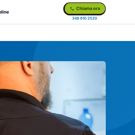
Chiama ora
line
348 610 2520