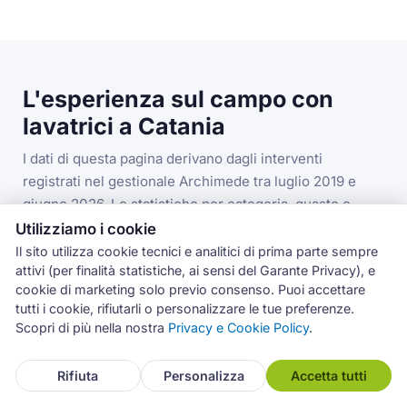
L'esperienza sul campo con
lavatrici a Catania
I dati di questa pagina derivano dagli interventi
registrati nel gestionale Archimede tra luglio 2019 e
giugno 2026. Le statistiche per categoria, guasto e
codice errore si riferiscono alla categoria lavatrici nella
Utilizziamo i cookie
provincia di Catania.
Il sito utilizza cookie tecnici e analitici di prima parte sempre
attivi (per finalità statistiche, ai sensi del Garante Privacy), e
cookie di marketing solo previo consenso. Puoi accettare
tutti i cookie, rifiutarli o personalizzare le tue preferenze.
3.993
Scopri di più nella nostra
Privacy e Cookie Policy
.
interventi lavatrici in provincia di Catania
Rifiuta
Personalizza
Accetta tutti