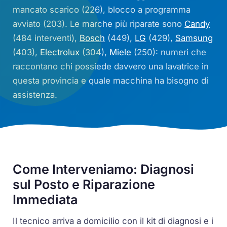
mancato scarico (226), blocco a programma
avviato (203). Le marche più riparate sono
Candy
(484 interventi),
Bosch
(449),
LG
(429),
Samsung
(403),
Electrolux
(304),
Miele
(250): numeri che
raccontano chi possiede davvero una lavatrice in
questa provincia e quale macchina ha bisogno di
assistenza.
Come Interveniamo: Diagnosi
sul Posto e Riparazione
Immediata
Il tecnico arriva a domicilio con il kit di diagnosi e i