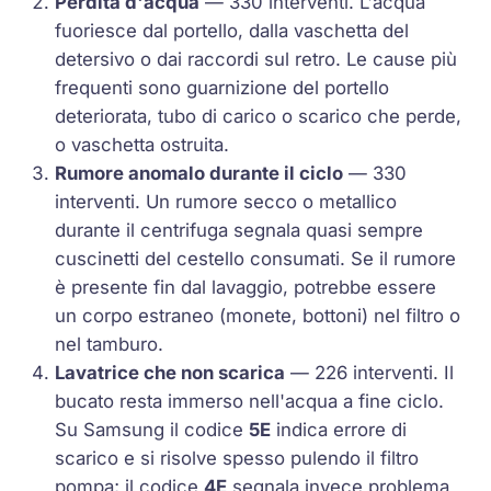
Perdita d'acqua
— 330 interventi. L'acqua
fuoriesce dal portello, dalla vaschetta del
detersivo o dai raccordi sul retro. Le cause più
frequenti sono guarnizione del portello
deteriorata, tubo di carico o scarico che perde,
o vaschetta ostruita.
Rumore anomalo durante il ciclo
— 330
interventi. Un rumore secco o metallico
durante il centrifuga segnala quasi sempre
cuscinetti del cestello consumati. Se il rumore
è presente fin dal lavaggio, potrebbe essere
un corpo estraneo (monete, bottoni) nel filtro o
nel tamburo.
Lavatrice che non scarica
— 226 interventi. Il
bucato resta immerso nell'acqua a fine ciclo.
Su Samsung il codice
5E
indica errore di
scarico e si risolve spesso pulendo il filtro
pompa; il codice
4E
segnala invece problema