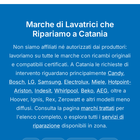
Marche di Lavatrici che
Ripariamo a Catania
Non siamo affiliati né autorizzati dai produttori:
lavoriamo su tutte le marche con ricambi originali
e compatibili certificati. A Catania le richieste di
intervento riguardano principalmente
Candy
,
Bosch
,
LG
,
Samsung
,
Electrolux
,
Miele
,
Hotpoint-
Ariston
,
Indesit
,
Whirlpool
,
Beko
,
AEG
, oltre a
Hoover, Ignis, Rex, Zerowatt e altri modelli meno
diffusi. Consulta la pagina
marchi trattati
per
l'elenco completo, o esplora tutti i
servizi di
riparazione
disponibili in zona.