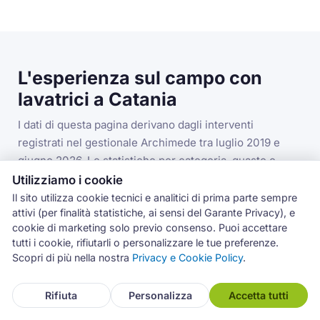
L'esperienza sul campo con
lavatrici a Catania
I dati di questa pagina derivano dagli interventi
registrati nel gestionale Archimede tra luglio 2019 e
giugno 2026. Le statistiche per categoria, guasto e
codice errore si riferiscono alla categoria lavatrici nella
Utilizziamo i cookie
provincia di Catania.
Il sito utilizza cookie tecnici e analitici di prima parte sempre
attivi (per finalità statistiche, ai sensi del Garante Privacy), e
cookie di marketing solo previo consenso. Puoi accettare
tutti i cookie, rifiutarli o personalizzare le tue preferenze.
3.993
Scopri di più nella nostra
Privacy e Cookie Policy
.
interventi lavatrici in provincia di Catania
Rifiuta
Personalizza
Accetta tutti