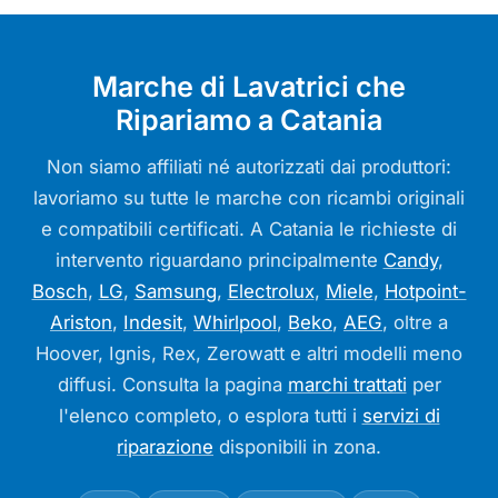
Marche di Lavatrici che
Ripariamo a Catania
Non siamo affiliati né autorizzati dai produttori:
lavoriamo su tutte le marche con ricambi originali
e compatibili certificati. A Catania le richieste di
intervento riguardano principalmente
Candy
,
Bosch
,
LG
,
Samsung
,
Electrolux
,
Miele
,
Hotpoint-
Ariston
,
Indesit
,
Whirlpool
,
Beko
,
AEG
, oltre a
Hoover, Ignis, Rex, Zerowatt e altri modelli meno
diffusi. Consulta la pagina
marchi trattati
per
l'elenco completo, o esplora tutti i
servizi di
riparazione
disponibili in zona.