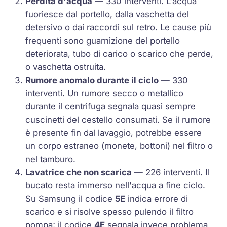
Perdita d'acqua
— 330 interventi. L'acqua
fuoriesce dal portello, dalla vaschetta del
detersivo o dai raccordi sul retro. Le cause più
frequenti sono guarnizione del portello
deteriorata, tubo di carico o scarico che perde,
o vaschetta ostruita.
Rumore anomalo durante il ciclo
— 330
interventi. Un rumore secco o metallico
durante il centrifuga segnala quasi sempre
cuscinetti del cestello consumati. Se il rumore
è presente fin dal lavaggio, potrebbe essere
un corpo estraneo (monete, bottoni) nel filtro o
nel tamburo.
Lavatrice che non scarica
— 226 interventi. Il
bucato resta immerso nell'acqua a fine ciclo.
Su Samsung il codice
5E
indica errore di
scarico e si risolve spesso pulendo il filtro
pompa; il codice
4E
segnala invece problema