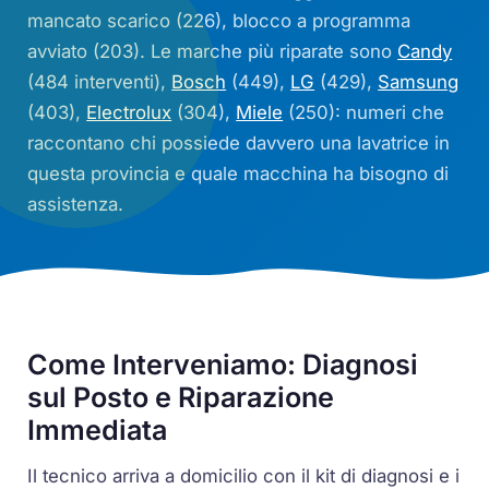
mancato scarico (226), blocco a programma
avviato (203). Le marche più riparate sono
Candy
(484 interventi),
Bosch
(449),
LG
(429),
Samsung
(403),
Electrolux
(304),
Miele
(250): numeri che
raccontano chi possiede davvero una lavatrice in
questa provincia e quale macchina ha bisogno di
assistenza.
Come Interveniamo: Diagnosi
sul Posto e Riparazione
Immediata
Il tecnico arriva a domicilio con il kit di diagnosi e i