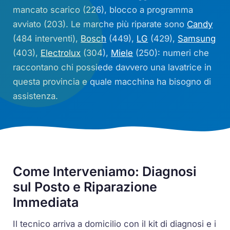
mancato scarico (226), blocco a programma
avviato (203). Le marche più riparate sono
Candy
(484 interventi),
Bosch
(449),
LG
(429),
Samsung
(403),
Electrolux
(304),
Miele
(250): numeri che
raccontano chi possiede davvero una lavatrice in
questa provincia e quale macchina ha bisogno di
assistenza.
Come Interveniamo: Diagnosi
sul Posto e Riparazione
Immediata
Il tecnico arriva a domicilio con il kit di diagnosi e i