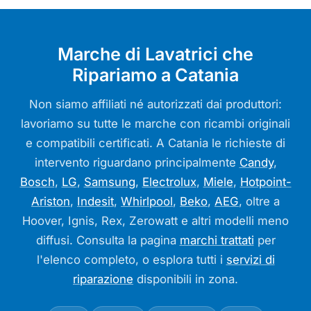
Marche di Lavatrici che
Ripariamo a Catania
Non siamo affiliati né autorizzati dai produttori:
lavoriamo su tutte le marche con ricambi originali
e compatibili certificati. A Catania le richieste di
intervento riguardano principalmente
Candy
,
Bosch
,
LG
,
Samsung
,
Electrolux
,
Miele
,
Hotpoint-
Ariston
,
Indesit
,
Whirlpool
,
Beko
,
AEG
, oltre a
Hoover, Ignis, Rex, Zerowatt e altri modelli meno
diffusi. Consulta la pagina
marchi trattati
per
l'elenco completo, o esplora tutti i
servizi di
riparazione
disponibili in zona.