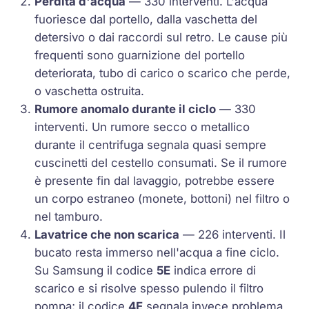
Perdita d'acqua
— 330 interventi. L'acqua
fuoriesce dal portello, dalla vaschetta del
detersivo o dai raccordi sul retro. Le cause più
frequenti sono guarnizione del portello
deteriorata, tubo di carico o scarico che perde,
o vaschetta ostruita.
Rumore anomalo durante il ciclo
— 330
interventi. Un rumore secco o metallico
durante il centrifuga segnala quasi sempre
cuscinetti del cestello consumati. Se il rumore
è presente fin dal lavaggio, potrebbe essere
un corpo estraneo (monete, bottoni) nel filtro o
nel tamburo.
Lavatrice che non scarica
— 226 interventi. Il
bucato resta immerso nell'acqua a fine ciclo.
Su Samsung il codice
5E
indica errore di
scarico e si risolve spesso pulendo il filtro
pompa; il codice
4E
segnala invece problema