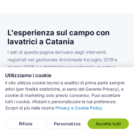
L'esperienza sul campo con
lavatrici a Catania
I dati di questa pagina derivano dagli interventi
registrati nel gestionale Archimede tra luglio 2019 e
giugno 2026. Le statistiche per categoria, guasto e
codice errore si riferiscono alla categoria lavatrici nella
Utilizziamo i cookie
provincia di Catania.
Il sito utilizza cookie tecnici e analitici di prima parte sempre
attivi (per finalità statistiche, ai sensi del Garante Privacy), e
cookie di marketing solo previo consenso. Puoi accettare
tutti i cookie, rifiutarli o personalizzare le tue preferenze.
3.993
Scopri di più nella nostra
Privacy e Cookie Policy
.
interventi lavatrici in provincia di Catania
Rifiuta
Personalizza
Accetta tutti