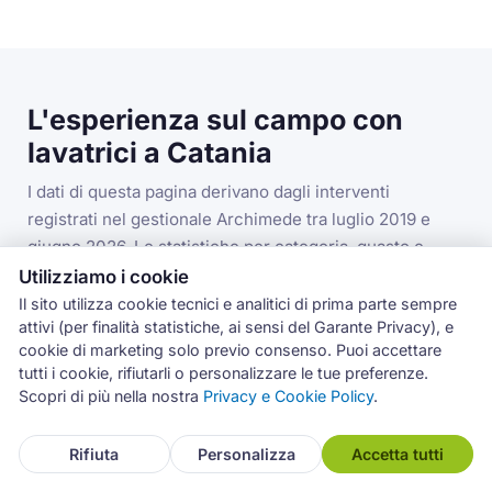
L'esperienza sul campo con
lavatrici a Catania
I dati di questa pagina derivano dagli interventi
registrati nel gestionale Archimede tra luglio 2019 e
giugno 2026. Le statistiche per categoria, guasto e
codice errore si riferiscono alla categoria lavatrici nella
Utilizziamo i cookie
provincia di Catania.
Il sito utilizza cookie tecnici e analitici di prima parte sempre
attivi (per finalità statistiche, ai sensi del Garante Privacy), e
cookie di marketing solo previo consenso. Puoi accettare
tutti i cookie, rifiutarli o personalizzare le tue preferenze.
3.993
Scopri di più nella nostra
Privacy e Cookie Policy
.
interventi lavatrici in provincia di Catania
Rifiuta
Personalizza
Accetta tutti