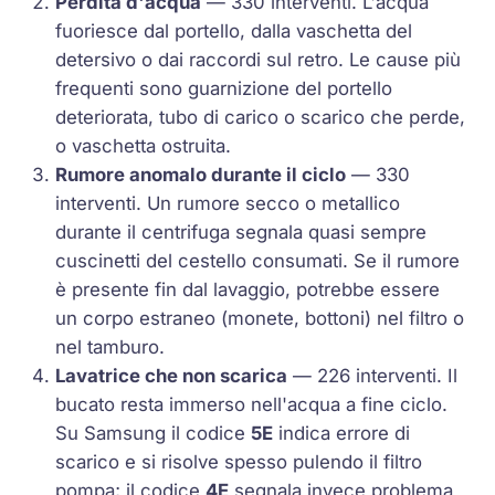
Perdita d'acqua
— 330 interventi. L'acqua
fuoriesce dal portello, dalla vaschetta del
detersivo o dai raccordi sul retro. Le cause più
frequenti sono guarnizione del portello
deteriorata, tubo di carico o scarico che perde,
o vaschetta ostruita.
Rumore anomalo durante il ciclo
— 330
interventi. Un rumore secco o metallico
durante il centrifuga segnala quasi sempre
cuscinetti del cestello consumati. Se il rumore
è presente fin dal lavaggio, potrebbe essere
un corpo estraneo (monete, bottoni) nel filtro o
nel tamburo.
Lavatrice che non scarica
— 226 interventi. Il
bucato resta immerso nell'acqua a fine ciclo.
Su Samsung il codice
5E
indica errore di
scarico e si risolve spesso pulendo il filtro
pompa; il codice
4E
segnala invece problema