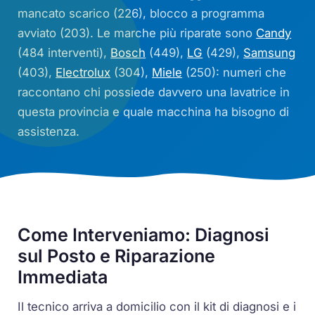
mancato scarico (226), blocco a programma
avviato (203). Le marche più riparate sono
Candy
(484 interventi),
Bosch
(449),
LG
(429),
Samsung
(403),
Electrolux
(304),
Miele
(250): numeri che
raccontano chi possiede davvero una lavatrice in
questa provincia e quale macchina ha bisogno di
assistenza.
Come Interveniamo: Diagnosi
sul Posto e Riparazione
Immediata
Il tecnico arriva a domicilio con il kit di diagnosi e i