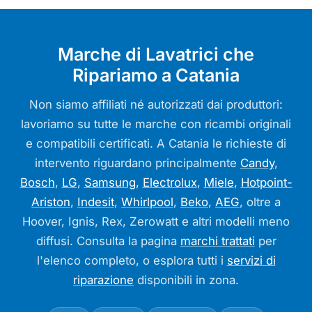
Marche di Lavatrici che
Ripariamo a Catania
Non siamo affiliati né autorizzati dai produttori:
lavoriamo su tutte le marche con ricambi originali
e compatibili certificati. A Catania le richieste di
intervento riguardano principalmente
Candy
,
Bosch
,
LG
,
Samsung
,
Electrolux
,
Miele
,
Hotpoint-
Ariston
,
Indesit
,
Whirlpool
,
Beko
,
AEG
, oltre a
Hoover, Ignis, Rex, Zerowatt e altri modelli meno
diffusi. Consulta la pagina
marchi trattati
per
l'elenco completo, o esplora tutti i
servizi di
riparazione
disponibili in zona.