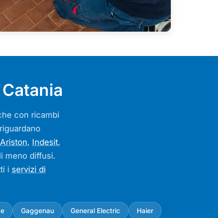
 Catania
arche con ricambi
o riguardano
Ariston
,
Indesit
,
li meno diffusi.
ti i
servizi di
ke
Gaggenau
General Electric
Haier