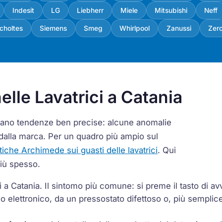
Indesit
LG
Liebherr
Miele
Mitsubishi
Neff
choltes
Siemens
Smeg
Whirlpool
Zanussi
Zer
elle Lavatrici a Catania
ermano tendenze ben precise: alcune anomalie
dalla marca. Per un quadro più ampio sul
stiche Archimede sui guasti delle lavatrici
. Qui
più spesso.
a Catania. Il sintomo più comune: si preme il tasto di av
 elettronico, da un pressostato difettoso o, più semplic