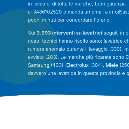
in lavatrici di tutte le marche, fuori garanzia
al 3486102520 o manda un'email a
info@ass
pochi minuti per concordare l'orario.
Sui
3.993 interventi su lavatrici
seguiti in p
nostri tecnici hanno risolto sono: lavatrice 
rumore anomalo durante il lavaggio (330), 
avviato (203). Le marche più riparate sono
C
Samsung
(403),
Electrolux
(304),
Miele
(250
davvero una lavatrice in questa provincia e