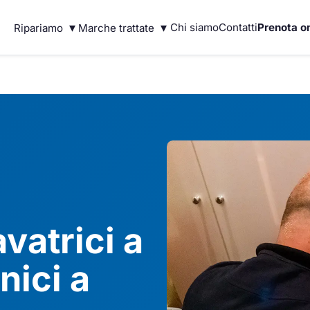
▾
▾
Chi siamo
Contatti
Prenota on
Ripariamo
Marche trattate
vatrici a
nici a