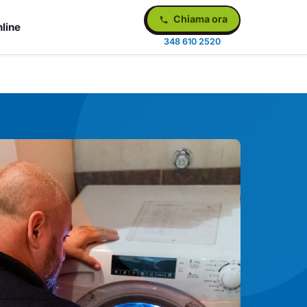
Chiama ora
line
348 610 2520