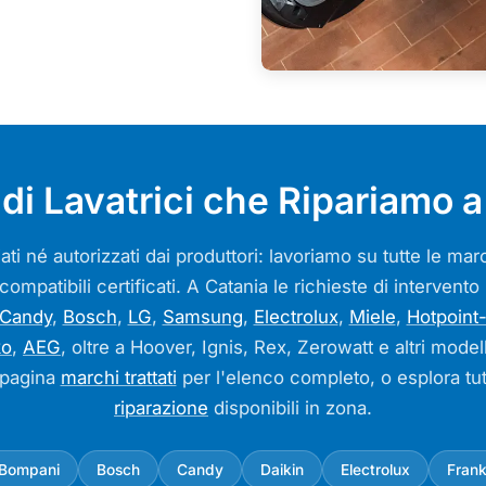
di Lavatrici che Ripariamo a
ati né autorizzati dai produttori: lavoriamo su tutte le m
 compatibili certificati. A Catania le richieste di intervent
Candy
,
Bosch
,
LG
,
Samsung
,
Electrolux
,
Miele
,
Hotpoint-
ko
,
AEG
, oltre a Hoover, Ignis, Rex, Zerowatt e altri model
 pagina
marchi trattati
per l'elenco completo, o esplora tut
riparazione
disponibili in zona.
Bompani
Bosch
Candy
Daikin
Electrolux
Fran