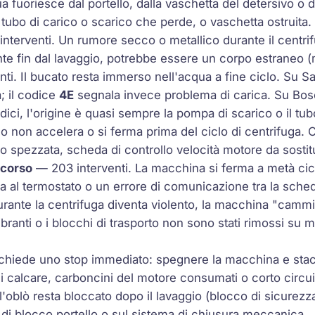
 fuoriesce dal portello, dalla vaschetta del detersivo o d
 tubo di carico o scarico che perde, o vaschetta ostruita.
nterventi. Un rumore secco o metallico durante il centri
te fin dal lavaggio, potrebbe essere un corpo estraneo (m
ti. Il bucato resta immerso nell'acqua a fine ciclo. Su 
a; il codice
4E
segnala invece problema di carica. Su Bos
odici, l'origine è quasi sempre la pompa di scarico o il tub
lo non accelera o si ferma prima del ciclo di centrifuga. C
o spezzata, scheda di controllo velocità motore da sostit
 corso
— 203 interventi. La macchina si ferma a metà cic
 al termostato o un errore di comunicazione tra la sched
ante la centrifuga diventa violento, la macchina "cammi
branti o i blocchi di trasporto non sono stati rimossi su m
hiede uno stop immediato: spegnere la macchina e stacca
i calcare, carboncini del motore consumati o corto circui
'oblò resta bloccato dopo il lavaggio (blocco di sicurezz
la di blocco portello o sul sistema di chiusura meccanica.