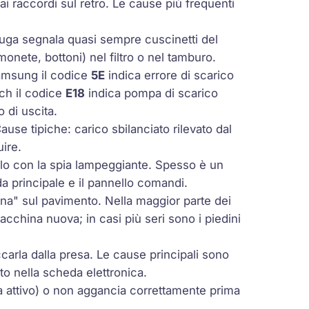
ai raccordi sul retro. Le cause più frequenti
fuga segnala quasi sempre cuscinetti del
onete, bottoni) nel filtro o nel tamburo.
Samsung il codice
5E
indica errore di scarico
ch il codice
E18
indica pompa di scarico
o di uscita.
ause tipiche: carico sbilanciato rilevato dal
uire.
lo con la spia lampeggiante. Spesso è un
a principale e il pannello comandi.
na" sul pavimento. Nella maggior parte dei
acchina nuova; in casi più seri sono i piedini
rla dalla presa. Le cause principali sono
to nella scheda elettronica.
a attivo) o non aggancia correttamente prima