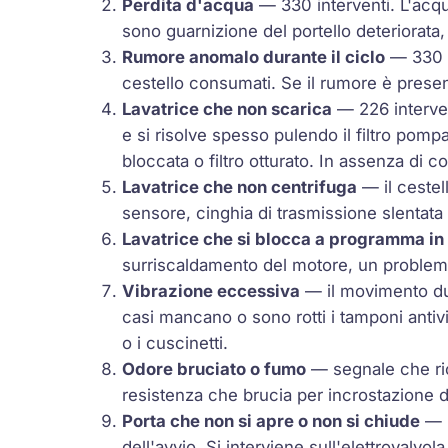
Perdita d'acqua
— 330 interventi. L'acqua
sono guarnizione del portello deteriorata,
Rumore anomalo durante il ciclo
— 330 i
cestello consumati. Se il rumore è presen
Lavatrice che non scarica
— 226 interven
e si risolve spesso pulendo il filtro pomp
bloccata o filtro otturato. In assenza di c
Lavatrice che non centrifuga
— il cestel
sensore, cinghia di trasmissione slentata 
Lavatrice che si blocca a programma in
surriscaldamento del motore, un problema
Vibrazione eccessiva
— il movimento dur
casi mancano o sono rotti i tamponi antivi
o i cuscinetti.
Odore bruciato o fumo
— segnale che ric
resistenza che brucia per incrostazione d
Porta che non si apre o non si chiude
— l
dell'avvio. Si interviene sull'elettrovalvo