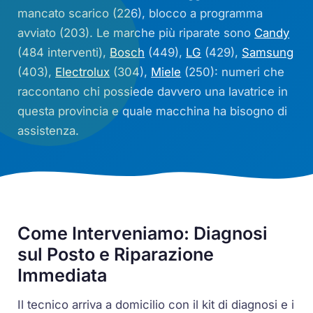
mancato scarico (226), blocco a programma
avviato (203). Le marche più riparate sono
Candy
(484 interventi),
Bosch
(449),
LG
(429),
Samsung
(403),
Electrolux
(304),
Miele
(250): numeri che
raccontano chi possiede davvero una lavatrice in
questa provincia e quale macchina ha bisogno di
assistenza.
Come Interveniamo: Diagnosi
sul Posto e Riparazione
Immediata
Il tecnico arriva a domicilio con il kit di diagnosi e i