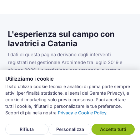
L'esperienza sul campo con
lavatrici a Catania
I dati di questa pagina derivano dagli interventi
registrati nel gestionale Archimede tra luglio 2019 e
giugno 2026. Le statistiche per categoria, guasto e
codice errore si riferiscono alla categoria lavatrici nella
Utilizziamo i cookie
provincia di Catania.
Il sito utilizza cookie tecnici e analitici di prima parte sempre
attivi (per finalità statistiche, ai sensi del Garante Privacy), e
cookie di marketing solo previo consenso. Puoi accettare
tutti i cookie, rifiutarli o personalizzare le tue preferenze.
3.993
Scopri di più nella nostra
Privacy e Cookie Policy
.
interventi lavatrici in provincia di Catania
Rifiuta
Personalizza
Accetta tutti