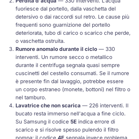
Perdita d'acqua
— 330 interventi. L'acqua
fuoriesce dal portello, dalla vaschetta del
detersivo o dai raccordi sul retro. Le cause più
frequenti sono guarnizione del portello
deteriorata, tubo di carico o scarico che perde,
o vaschetta ostruita.
Rumore anomalo durante il ciclo
— 330
interventi. Un rumore secco o metallico
durante il centrifuga segnala quasi sempre
cuscinetti del cestello consumati. Se il rumore
è presente fin dal lavaggio, potrebbe essere
un corpo estraneo (monete, bottoni) nel filtro o
nel tamburo.
Lavatrice che non scarica
— 226 interventi. Il
bucato resta immerso nell'acqua a fine ciclo.
Su Samsung il codice
5E
indica errore di
scarico e si risolve spesso pulendo il filtro
pompa; il codice
4E
segnala invece problema