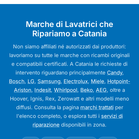
Marche di Lavatrici che
Ripariamo a Catania
Non siamo affiliati né autorizzati dai produttori:
lavoriamo su tutte le marche con ricambi originali
e compatibili certificati. A Catania le richieste di
intervento riguardano principalmente
Candy
,
Bosch
,
LG
,
Samsung
,
Electrolux
,
Miele
,
Hotpoint-
Ariston
,
Indesit
,
Whirlpool
,
Beko
,
AEG
, oltre a
Hoover, Ignis, Rex, Zerowatt e altri modelli meno
diffusi. Consulta la pagina
marchi trattati
per
l'elenco completo, o esplora tutti i
servizi di
riparazione
disponibili in zona.