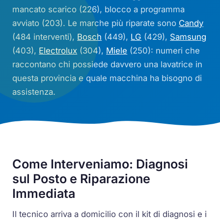
mancato scarico (226), blocco a programma
avviato (203). Le marche più riparate sono
Candy
(484 interventi),
Bosch
(449),
LG
(429),
Samsung
(403),
Electrolux
(304),
Miele
(250): numeri che
raccontano chi possiede davvero una lavatrice in
questa provincia e quale macchina ha bisogno di
assistenza.
Come Interveniamo: Diagnosi
sul Posto e Riparazione
Immediata
Il tecnico arriva a domicilio con il kit di diagnosi e i