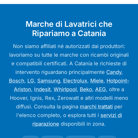
Marche di Lavatrici che
Ripariamo a Catania
Non siamo affiliati né autorizzati dai produttori:
lavoriamo su tutte le marche con ricambi originali
e compatibili certificati. A Catania le richieste di
intervento riguardano principalmente
Candy
,
Bosch
,
LG
,
Samsung
,
Electrolux
,
Miele
,
Hotpoint-
Ariston
,
Indesit
,
Whirlpool
,
Beko
,
AEG
, oltre a
Hoover, Ignis, Rex, Zerowatt e altri modelli meno
diffusi. Consulta la pagina
marchi trattati
per
l'elenco completo, o esplora tutti i
servizi di
riparazione
disponibili in zona.