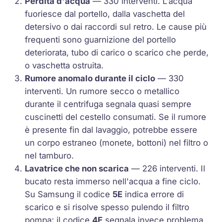
Perdita d'acqua
— 330 interventi. L'acqua
fuoriesce dal portello, dalla vaschetta del
detersivo o dai raccordi sul retro. Le cause più
frequenti sono guarnizione del portello
deteriorata, tubo di carico o scarico che perde,
o vaschetta ostruita.
Rumore anomalo durante il ciclo
— 330
interventi. Un rumore secco o metallico
durante il centrifuga segnala quasi sempre
cuscinetti del cestello consumati. Se il rumore
è presente fin dal lavaggio, potrebbe essere
un corpo estraneo (monete, bottoni) nel filtro o
nel tamburo.
Lavatrice che non scarica
— 226 interventi. Il
bucato resta immerso nell'acqua a fine ciclo.
Su Samsung il codice
5E
indica errore di
scarico e si risolve spesso pulendo il filtro
pompa; il codice
4E
segnala invece problema