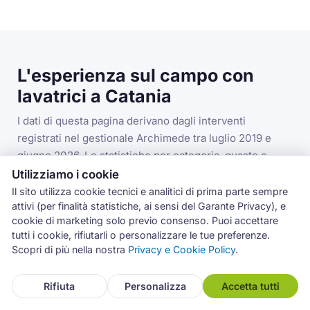
L'esperienza sul campo con
lavatrici a Catania
I dati di questa pagina derivano dagli interventi
registrati nel gestionale Archimede tra luglio 2019 e
giugno 2026. Le statistiche per categoria, guasto e
codice errore si riferiscono alla categoria lavatrici nella
Utilizziamo i cookie
provincia di Catania.
Il sito utilizza cookie tecnici e analitici di prima parte sempre
attivi (per finalità statistiche, ai sensi del Garante Privacy), e
cookie di marketing solo previo consenso. Puoi accettare
tutti i cookie, rifiutarli o personalizzare le tue preferenze.
3.993
Scopri di più nella nostra
Privacy e Cookie Policy
.
interventi lavatrici in provincia di Catania
Rifiuta
Personalizza
Accetta tutti