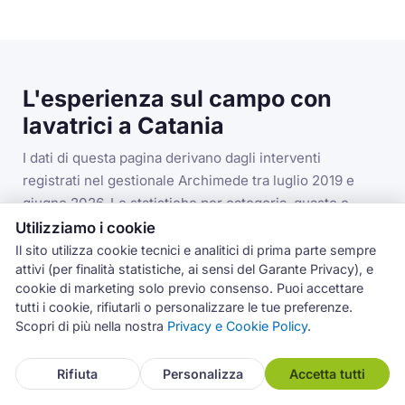
L'esperienza sul campo con
lavatrici a Catania
I dati di questa pagina derivano dagli interventi
registrati nel gestionale Archimede tra luglio 2019 e
giugno 2026. Le statistiche per categoria, guasto e
codice errore si riferiscono alla categoria lavatrici nella
Utilizziamo i cookie
provincia di Catania.
Il sito utilizza cookie tecnici e analitici di prima parte sempre
attivi (per finalità statistiche, ai sensi del Garante Privacy), e
cookie di marketing solo previo consenso. Puoi accettare
tutti i cookie, rifiutarli o personalizzare le tue preferenze.
3.993
Scopri di più nella nostra
Privacy e Cookie Policy
.
interventi lavatrici in provincia di Catania
Rifiuta
Personalizza
Accetta tutti