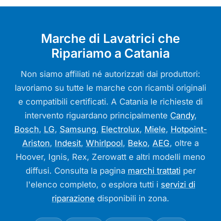
Marche di Lavatrici che
Ripariamo a Catania
Non siamo affiliati né autorizzati dai produttori:
lavoriamo su tutte le marche con ricambi originali
e compatibili certificati. A Catania le richieste di
intervento riguardano principalmente
Candy
,
Bosch
,
LG
,
Samsung
,
Electrolux
,
Miele
,
Hotpoint-
Ariston
,
Indesit
,
Whirlpool
,
Beko
,
AEG
, oltre a
Hoover, Ignis, Rex, Zerowatt e altri modelli meno
diffusi. Consulta la pagina
marchi trattati
per
l'elenco completo, o esplora tutti i
servizi di
riparazione
disponibili in zona.