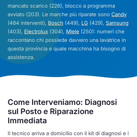
mancato scarico (226), blocco a programma
avviato (203). Le marche più riparate sono
Candy
(484 interventi),
Bosch
(449),
LG
(429),
Samsung
(403),
Electrolux
(304),
Miele
(250): numeri che
raccontano chi possiede davvero una lavatrice in
questa provincia e quale macchina ha bisogno di
assistenza.
Come Interveniamo: Diagnosi
sul Posto e Riparazione
Immediata
Il tecnico arriva a domicilio con il kit di diagnosi e i