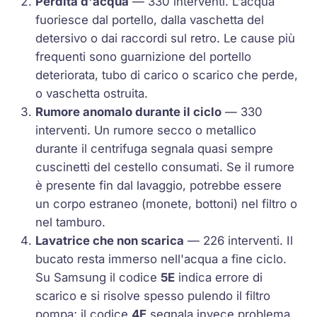
Perdita d'acqua
— 330 interventi. L'acqua
fuoriesce dal portello, dalla vaschetta del
detersivo o dai raccordi sul retro. Le cause più
frequenti sono guarnizione del portello
deteriorata, tubo di carico o scarico che perde,
o vaschetta ostruita.
Rumore anomalo durante il ciclo
— 330
interventi. Un rumore secco o metallico
durante il centrifuga segnala quasi sempre
cuscinetti del cestello consumati. Se il rumore
è presente fin dal lavaggio, potrebbe essere
un corpo estraneo (monete, bottoni) nel filtro o
nel tamburo.
Lavatrice che non scarica
— 226 interventi. Il
bucato resta immerso nell'acqua a fine ciclo.
Su Samsung il codice
5E
indica errore di
scarico e si risolve spesso pulendo il filtro
pompa; il codice
4E
segnala invece problema