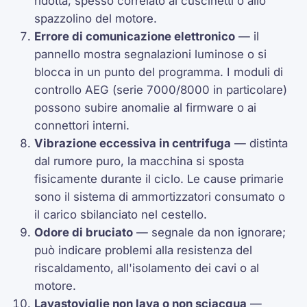
ridotta; spesso correlato ai cuscinetti o allo
spazzolino del motore.
Errore di comunicazione elettronico
— il
pannello mostra segnalazioni luminose o si
blocca in un punto del programma. I moduli di
controllo AEG (serie 7000/8000 in particolare)
possono subire anomalie al firmware o ai
connettori interni.
Vibrazione eccessiva in centrifuga
— distinta
dal rumore puro, la macchina si sposta
fisicamente durante il ciclo. Le cause primarie
sono il sistema di ammortizzatori consumato o
il carico sbilanciato nel cestello.
Odore di bruciato
— segnale da non ignorare;
può indicare problemi alla resistenza del
riscaldamento, all'isolamento dei cavi o al
motore.
Lavastoviglie non lava o non sciacqua
—