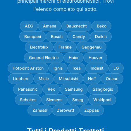
principali marchi di elettrodomestici. Trovi
l'elenco completo qui sotto.
AEG
Amana
Bauknecht
Beko
Bompani
Bosch
Candy
Daikin
Electrolux
Franke
Gaggenau
General Electric
Haier
Hoover
Hotpoint Ariston
Ignis
Ikea
Indesit
LG
Liebherr
Miele
Mitsubishi
Neff
Ocean
Panasonic
Rex
Samsung
Sangiorgio
Scholtes
Siemens
Smeg
Whirlpool
Zanussi
Zerowatt
Zoppas