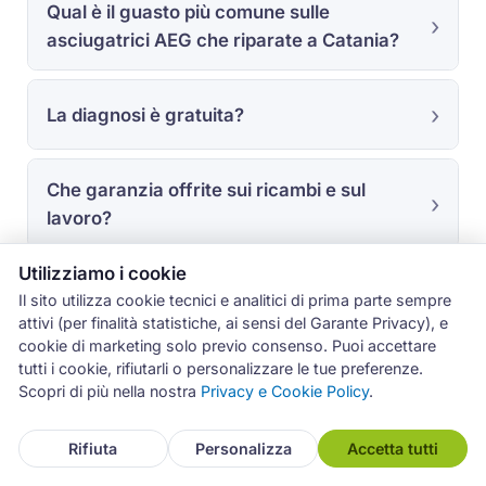
Qual è il guasto più comune sulle
asciugatrici AEG che riparate a Catania?
La diagnosi è gratuita?
Che garanzia offrite sui ricambi e sul
lavoro?
Utilizziamo i cookie
Il sito utilizza cookie tecnici e analitici di prima parte sempre
attivi (per finalità statistiche, ai sensi del Garante Privacy), e
cookie di marketing solo previo consenso. Puoi accettare
tutti i cookie, rifiutarli o personalizzare le tue preferenze.
L'esperienza sul campo con
Scopri di più nella nostra
Privacy e Cookie Policy
.
AEG a Catania
Rifiuta
Personalizza
Accetta tutti
I dati di questa pagina derivano dagli interventi
registrati nel gestionale Archimede tra luglio 2019 e