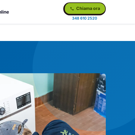
Chiama ora
line
348 610 2520