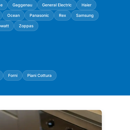
ke
Gaggenau
General Electric
Haier
Ocean
Panasonic
Rex
Samsung
owatt
Zoppas
Forni
Piani Cottura