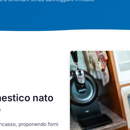
mestico nato
e
l'incasso, proponendo forni