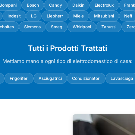
Bompani
Bosch
Candy
Daikin
Electrolux
Fran
Indesit
LG
Liebherr
Miele
Mitsubishi
Neff
choltes
Siemens
Smeg
Whirlpool
Zanussi
Zer
Tutti i Prodotti Trattati
Mettiamo mano a ogni tipo di elettrodomestico di casa:
Frigoriferi
Asciugatrici
Condizionatori
Lavasciuga