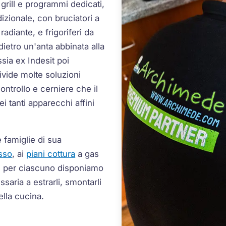
 grill e programmi dedicati,
dizionale, con bruciatori a
adiante, e frigoriferi da
etro un'anta abbinata alla
sia ex Indesit poi
ivide molte soluzioni
ontrollo e cerniere che il
i tanti apparecchi affini
e famiglie di sua
asso
, ai
piani cottura
a gas
: per ciascuno disponiamo
saria a estrarli, smontarli
ella cucina.