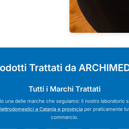
odotti Trattati da ARCHIME
Tutti i Marchi Trattati
lo una delle marche che seguiamo: il nostro laboratorio s
elettrodomestici a Catania e provincia
per praticamente tutt
commercio.