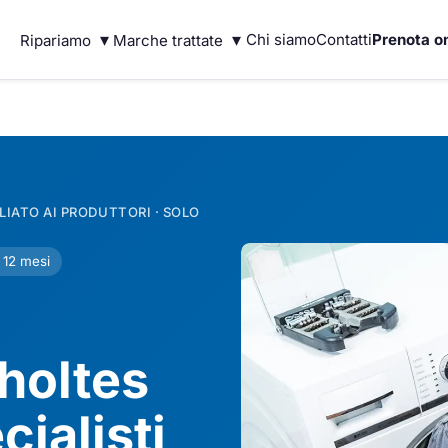
▾
▾
Chi siamo
Contatti
Prenota on
Ripariamo
Marche trattate
IATO AI PRODUTTORI · SOLO
 12 mesi
holtes
ialisti