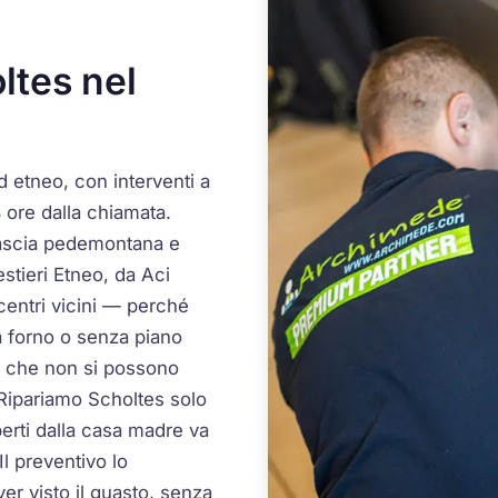
oltes nel
nd etneo, con interventi a
 ore dalla chiamata.
fascia pedemontana e
stieri Etneo, da Aci
centri vicini — perché
 forno o senza piano
so che non si possono
 Ripariamo Scholtes solo
perti dalla casa madre va
 Il preventivo lo
er visto il guasto, senza