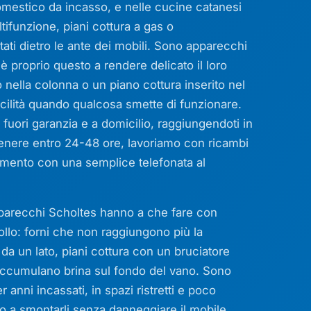
domestico da incasso, e nelle cucine catanesi
ltifunzione, piani cottura a gas o
ati dietro le ante dei mobili. Sono apparecchi
è proprio questo a rendere delicato il loro
nella colonna o un piano cottura inserito nel
cilità quando qualcosa smette di funzionare.
ori garanzia e a domicilio, raggiungendoti in
n genere entro 24-48 ore, lavoriamo con ricambi
amento con una semplice telefonata al
pparecchi Scholtes hanno a che fare con
rollo: forni che non raggiungono più la
a un lato, piani cottura con un bruciatore
e accumulano brina sul fondo del vano. Sono
 anni incassati, in spazi ristretti e poco
to a smontarli senza danneggiare il mobile