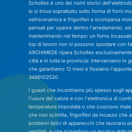
Scholtes è uno dei nomi storici dell'elettro
lo si trova soprattutto sotto forma di forni mu
vetroceramica e frigoriferi a scomparsa mont
pensati per sparire dentro l'arredamento, ed 
mantenimento nel tempo: un forno incassato 
top di lavoro non si possono spostare con fa
ARCHIMEDE ripara Scholtes esclusivamente fu
città e in tutta la provincia: interveniamo i
che garantiamo 12 mesi e fissiamo l'appunt
3486102520.
I guasti che incontriamo più spesso sugli a
l'usura del calore e con l'elettronica di cont
temperatura impostata o che cuociono male d
che non scintilla, frigoriferi da incasso ch
problemi tipici di apparecchi che lavorano per
ventilati, e che richiedono un tecnico abitua