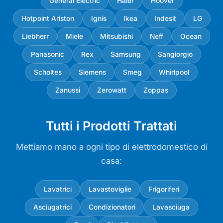
General Electric
Haier
Hoover
Hotpoint Ariston
Ignis
Ikea
Indesit
LG
Liebherr
Miele
Mitsubishi
Neff
Ocean
Panasonic
Rex
Samsung
Sangiorgio
Scholtes
Siemens
Smeg
Whirlpool
Zanussi
Zerowatt
Zoppas
Tutti i Prodotti Trattati
Mettiamo mano a ogni tipo di elettrodomestico di
casa:
Lavatrici
Lavastoviglie
Frigoriferi
Asciugatrici
Condizionatori
Lavasciuga