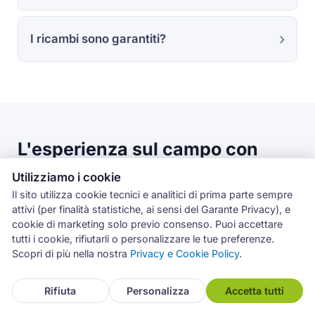
I ricambi sono garantiti?
L'esperienza sul campo con
Haier a Catania
Utilizziamo i cookie
Il sito utilizza cookie tecnici e analitici di prima parte sempre
I dati di questa pagina derivano dagli interventi
attivi (per finalità statistiche, ai sensi del Garante Privacy), e
registrati nel gestionale Archimede tra luglio 2019 e
cookie di marketing solo previo consenso. Puoi accettare
giugno 2026. Le statistiche per categoria, guasto e
tutti i cookie, rifiutarli o personalizzare le tue preferenze.
codice errore si riferiscono al marchio Haier a livello
Scopri di più nella nostra
Privacy e Cookie Policy
.
nazionale, sull’intera rete di centri Archimede in Italia.
Rifiuta
Personalizza
Accetta tutti