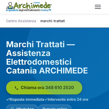
Centro Assistenza
marchi-trattati
Marchi Trattati —
Assistenza
Elettrodomestici
Catania ARCHIMEDE
Chiama ora 348 610 2520
Risposta immediata
Intervento entro 24 ore
WhatsApp
Prenota online