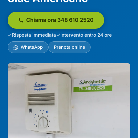
Chiama ora 348 610 2520
Risposta immediata
Intervento entro 24 ore
WhatsApp
Prenota online