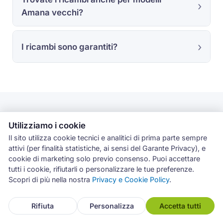
Amana vecchi?
I ricambi sono garantiti?
L'esperienza sul campo con
Utilizziamo i cookie
Amana a Catania
Il sito utilizza cookie tecnici e analitici di prima parte sempre
attivi (per finalità statistiche, ai sensi del Garante Privacy), e
I dati di questa pagina derivano dagli interventi
cookie di marketing solo previo consenso. Puoi accettare
tutti i cookie, rifiutarli o personalizzare le tue preferenze.
registrati nel gestionale Archimede tra luglio 2019 e
Scopri di più nella nostra
Privacy e Cookie Policy
.
giugno 2026. Le statistiche per categoria, guasto e
codice errore si riferiscono al marchio Amana a livello
Rifiuta
Personalizza
Accetta tutti
nazionale, sull’intera rete di centri Archimede in Italia.