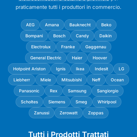
praticamente tutti i produttori in commercio.
AEG
Amana
Bauknecht
Beko
Bompani
Bosch
Candy
Daikin
Electrolux
Franke
Gaggenau
General Electric
Haier
Hoover
Hotpoint Ariston
Ignis
Ikea
Indesit
LG
Liebherr
Miele
Mitsubishi
Neff
Ocean
Panasonic
Rex
Samsung
Sangiorgio
Scholtes
Siemens
Smeg
Whirlpool
Zanussi
Zerowatt
Zoppas
Tutti i Prodotti Trattati