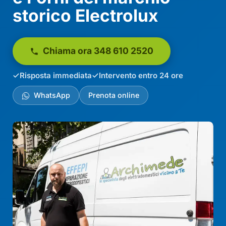
storico Electrolux
Chiama ora 348 610 2520
Risposta immediata
Intervento entro 24 ore
WhatsApp
Prenota online