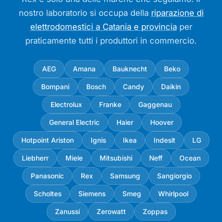
nostro laboratorio si occupa della
riparazione di
elettrodomestici a Catania e provincia
per
praticamente tutti i produttori in commercio.
AEG
Amana
Bauknecht
Beko
Bompani
Bosch
Candy
Daikin
Electrolux
Franke
Gaggenau
General Electric
Haier
Hoover
Hotpoint Ariston
Ignis
Ikea
Indesit
LG
Liebherr
Miele
Mitsubishi
Neff
Ocean
Panasonic
Rex
Samsung
Sangiorgio
Scholtes
Siemens
Smeg
Whirlpool
Zanussi
Zerowatt
Zoppas