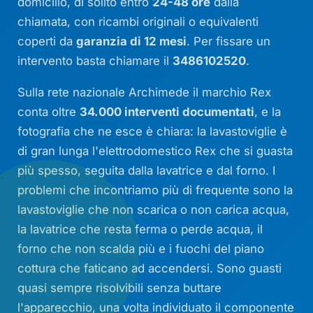
domicilio, di solito entro
24-48 ore
dalla
chiamata, con ricambi originali o equivalenti
coperti da
garanzia di 12 mesi
. Per fissare un
intervento basta chiamare il
3486102520
.
Sulla rete nazionale Archimede il marchio Rex
conta oltre
34.000 interventi documentati
, e la
fotografia che ne esce è chiara: la lavastoviglie è
di gran lunga l'elettrodomestico Rex che si guasta
più spesso, seguita dalla lavatrice e dal forno. I
problemi che incontriamo più di frequente sono la
lavastoviglie che non scarica o non carica acqua,
la lavatrice che resta ferma o perde acqua, il
forno che non scalda più e i fuochi del piano
cottura che faticano ad accendersi. Sono guasti
quasi sempre risolvibili senza buttare
l'apparecchio, una volta individuato il componente