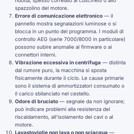
ridotta; spesso correlato ai cuscinetti o allo
spazzolino del motore.
Errore di comunicazione elettronico
— il
pannello mostra segnalazioni luminose o si
blocca in un punto del programma. I moduli di
controllo AEG (serie 7000/8000 in particolare)
possono subire anomalie al firmware o ai
connettori interni.
Vibrazione eccessiva in centrifuga
— distinta
dal rumore puro, la macchina si sposta
fisicamente durante il ciclo. Le cause primarie
sono il sistema di ammortizzatori consumato o
il carico sbilanciato nel cestello.
Odore di bruciato
— segnale da non ignorare;
può indicare problemi alla resistenza del
riscaldamento, all'isolamento dei cavi o al
motore.
Lavastoviglie non lava o non sciacqua
—