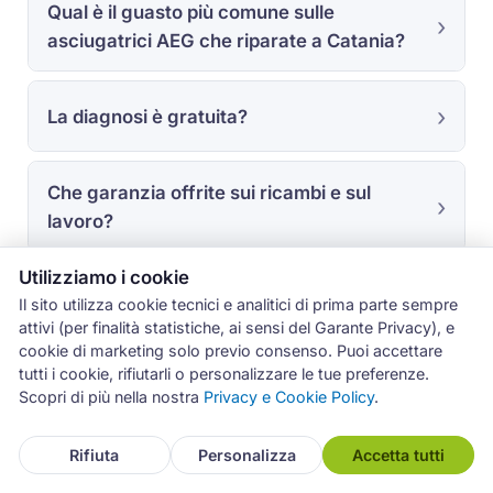
Qual è il guasto più comune sulle
asciugatrici AEG che riparate a Catania?
La diagnosi è gratuita?
Che garanzia offrite sui ricambi e sul
lavoro?
Utilizziamo i cookie
Il sito utilizza cookie tecnici e analitici di prima parte sempre
attivi (per finalità statistiche, ai sensi del Garante Privacy), e
cookie di marketing solo previo consenso. Puoi accettare
tutti i cookie, rifiutarli o personalizzare le tue preferenze.
L'esperienza sul campo con
Scopri di più nella nostra
Privacy e Cookie Policy
.
AEG a Catania
Rifiuta
Personalizza
Accetta tutti
I dati di questa pagina derivano dagli interventi
registrati nel gestionale Archimede tra luglio 2019 e