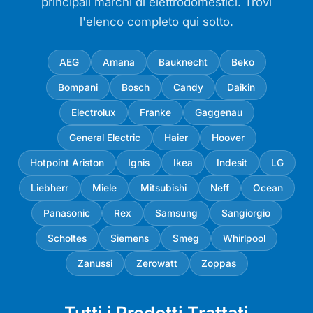
principali marchi di elettrodomestici. Trovi
l'elenco completo qui sotto.
AEG
Amana
Bauknecht
Beko
Bompani
Bosch
Candy
Daikin
Electrolux
Franke
Gaggenau
General Electric
Haier
Hoover
Hotpoint Ariston
Ignis
Ikea
Indesit
LG
Liebherr
Miele
Mitsubishi
Neff
Ocean
Panasonic
Rex
Samsung
Sangiorgio
Scholtes
Siemens
Smeg
Whirlpool
Zanussi
Zerowatt
Zoppas