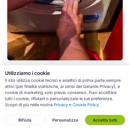
Utilizziamo i cookie
Il sito utilizza cookie tecnici e analitici di prima parte sempre
attivi (per finalità statistiche, ai sensi del Garante Privacy), e
Domande Frequenti
cookie di marketing solo previo consenso. Puoi accettare
tutti i cookie, rifiutarli o personalizzare le tue preferenze.
Scopri di più nella nostra
Privacy e Cookie Policy
.
Quanto costa riparare una lavatrice
Bauknecht a Catania?
Rifiuta
Personalizza
Accetta tutti