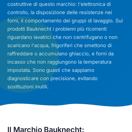
costruttive di questo marchio: l'elettronica di
controllo, la disposizione delle resistenze nei
forni, il comportamento dei gruppi di lavaggio. Sui
prodotti Bauknecht i problemi più ricorrenti
riguardano lavatrici che non centrifugano o non
scaricano l'acqua, frigoriferi che smettono di
raffreddare o accumulano ghiaccio, e forni da
incasso che non raggiungono la temperatura
impostata. Sono guasti che sappiamo
diagnosticare con precisione, evitando
sostituzioni inutili.
Il Marchio Bauknecht: