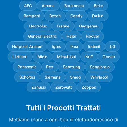
AEG
Amana
Bauknecht
Beko
Bompani
Bosch
Candy
Daikin
Electrolux
Franke
Gaggenau
General Electric
Haier
Hoover
Hotpoint Ariston
Ignis
Ikea
Indesit
LG
Liebherr
Miele
Mitsubishi
Neff
Ocean
Panasonic
Rex
Samsung
Sangiorgio
Scholtes
Siemens
Smeg
Whirlpool
Zanussi
Zerowatt
Zoppas
Tutti i Prodotti Trattati
Mettiamo mano a ogni tipo di elettrodomestico di