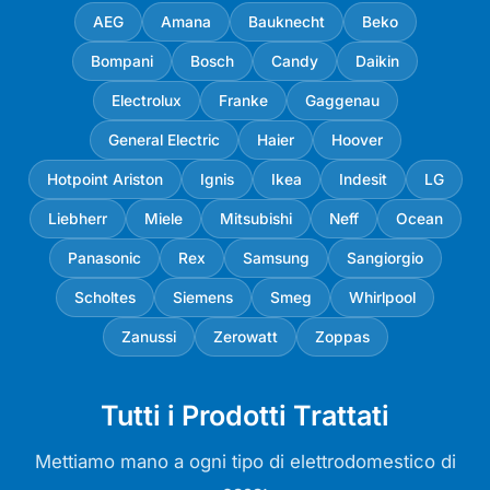
AEG
Amana
Bauknecht
Beko
Bompani
Bosch
Candy
Daikin
Electrolux
Franke
Gaggenau
General Electric
Haier
Hoover
Hotpoint Ariston
Ignis
Ikea
Indesit
LG
Liebherr
Miele
Mitsubishi
Neff
Ocean
Panasonic
Rex
Samsung
Sangiorgio
Scholtes
Siemens
Smeg
Whirlpool
Zanussi
Zerowatt
Zoppas
Tutti i Prodotti Trattati
Mettiamo mano a ogni tipo di elettrodomestico di