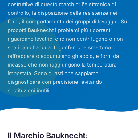
costruttive di questo marchio: l'elettronica di
controllo, la disposizione delle resistenze nei
forni, il comportamento dei gruppi di lavaggio. Sui
prodotti Bauknecht i problemi più ricorrenti
riguardano lavatrici che non centrifugano o non
scaricano l'acqua, frigoriferi che smettono di
raffreddare o accumulano ghiaccio, e forni da
incasso che non raggiungono la temperatura
impostata. Sono guasti che sappiamo
diagnosticare con precisione, evitando
sostituzioni inutili.
Il Marchio Bauknecht: