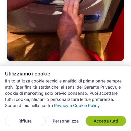
Utilizziamo i cookie
Il sito utilizza cookie tecnici e analitici di prima parte sempre
attivi (per finalità statistiche, ai sensi del Garante Privacy), e
Domande Frequenti
cookie di marketing solo previo consenso. Puoi accettare
tutti i cookie, rifiutarli o personalizzare le tue preferenze.
Scopri di più nella nostra
Privacy e Cookie Policy
.
Quanto costa riparare una lavatrice
Bauknecht a Catania?
Rifiuta
Personalizza
Accetta tutti