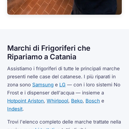
Marchi di Frigoriferi che
Ripariamo a Catania
Assistiamo i frigoriferi di tutte le principali marche
presenti nelle case del catanese. I più riparati in
zona sono
Samsung
e
LG
— con i loro sistemi No
Frost e i dispenser dell'acqua — insieme a
Hotpoint Ariston
,
Whirlpool
,
Beko
,
Bosch
e
Indesit
.
Trovi l'elenco completo delle marche trattate nella