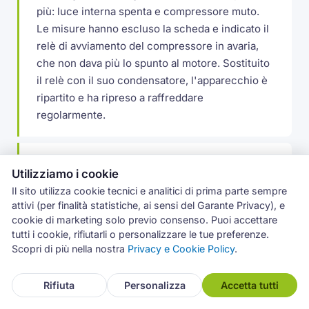
più: luce interna spenta e compressore muto.
Le misure hanno escluso la scheda e indicato il
relè di avviamento del compressore in avaria,
che non dava più lo spunto al motore. Sostituito
il relè con il suo condensatore, l'apparecchio è
ripartito e ha ripreso a raffreddare
regolarmente.
Ghiaccio sul fondo del freezer a Mascalucia
Utilizziamo i cookie
A Mascalucia un frigocongelatore Whirlpool
Il sito utilizza cookie tecnici e analitici di prima parte sempre
accumulava ghiaccio sul fondo del vano
attivi (per finalità statistiche, ai sensi del Garante Privacy), e
congelatore, con lo sportello che faticava a
cookie di marketing solo previo consenso. Puoi accettare
chiudere. Il foro di scarico del defrost si gelava
tutti i cookie, rifiutarli o personalizzare le tue preferenze.
Scopri di più nella nostra
Privacy e Cookie Policy
.
a ripetizione: disgelato il condotto e rimesso il
tappino termico che lo tiene libero, poi
controllata la guarnizione dello sportello.
Rifiuta
Personalizza
Accetta tutti
Problema rientrato.