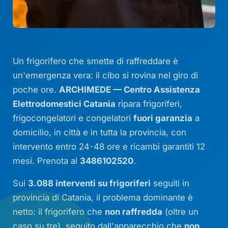
Un frigorifero che smette di raffreddare è
un'emergenza vera: il cibo si rovina nel giro di
poche ore.
ARCHIMEDE — Centro Assistenza
Elettrodomestici Catania
ripara frigoriferi,
frigocongelatori e congelatori
fuori garanzia
a
domicilio, in città e in tutta la provincia, con
intervento entro 24-48 ore e ricambi garantiti 12
mesi. Prenota al
3486102520
.
Sui
3.088 interventi su frigoriferi
seguiti in
provincia di Catania, il problema dominante è
netto: il frigorifero che
non raffredda
(oltre un
caso su tre), seguito dall'apparecchio che
non