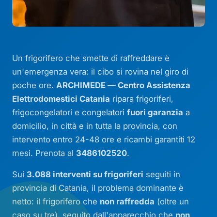
Un frigorifero che smette di raffreddare è
un'emergenza vera: il cibo si rovina nel giro di
poche ore.
ARCHIMEDE — Centro Assistenza
Elettrodomestici Catania
ripara frigoriferi,
frigocongelatori e congelatori
fuori garanzia
a
domicilio, in città e in tutta la provincia, con
intervento entro 24-48 ore e ricambi garantiti 12
mesi. Prenota al
3486102520
.
Sui
3.088 interventi su frigoriferi
seguiti in
provincia di Catania, il problema dominante è
netto: il frigorifero che
non raffredda
(oltre un
caso su tre), seguito dall'apparecchio che
non