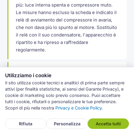
più: luce interna spenta e compressore muto.
Le misure hanno escluso la scheda e indicato il
relè di avviamento del compressore in avaria,
che non dava più lo spunto al motore. Sostituito
il relè con il suo condensatore, l'apparecchio è
ripartito e ha ripreso a raffreddare
regolarmente.
Ghiaccio sul fondo del freezer a Mascalucia
Utilizziamo i cookie
A Mascalucia un frigocongelatore Whirlpool
Il sito utilizza cookie tecnici e analitici di prima parte sempre
accumulava ghiaccio sul fondo del vano
attivi (per finalità statistiche, ai sensi del Garante Privacy), e
congelatore, con lo sportello che faticava a
cookie di marketing solo previo consenso. Puoi accettare
chiudere. Il foro di scarico del defrost si gelava
tutti i cookie, rifiutarli o personalizzare le tue preferenze.
Scopri di più nella nostra
Privacy e Cookie Policy
.
a ripetizione: disgelato il condotto e rimesso il
tappino termico che lo tiene libero, poi
controllata la guarnizione dello sportello.
Rifiuta
Personalizza
Accetta tutti
Problema rientrato.