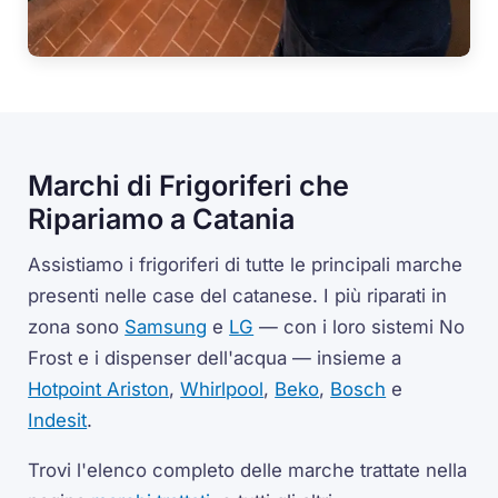
Marchi di Frigoriferi che
Ripariamo a Catania
Assistiamo i frigoriferi di tutte le principali marche
presenti nelle case del catanese. I più riparati in
zona sono
Samsung
e
LG
— con i loro sistemi No
Frost e i dispenser dell'acqua — insieme a
Hotpoint Ariston
,
Whirlpool
,
Beko
,
Bosch
e
Indesit
.
Trovi l'elenco completo delle marche trattate nella