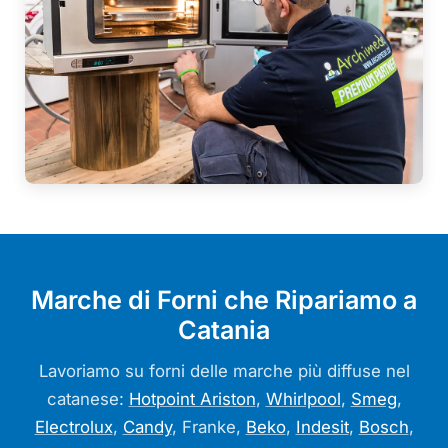
Marche di Forni che Ripariamo a
Catania
Lavoriamo su forni delle marche più diffuse nel
catanese:
Hotpoint Ariston
,
Whirlpool
,
Smeg
,
Electrolux
,
Candy
, Franke,
Beko
,
Indesit
,
Bosch
,