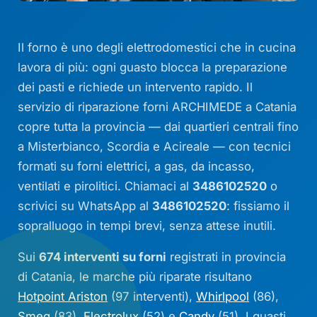
Il forno è uno degli elettrodomestici che in cucina
lavora di più: ogni guasto blocca la preparazione
dei pasti e richiede un intervento rapido. Il
servizio di riparazione forni ARCHIMEDE a Catania
copre tutta la provincia — dai quartieri centrali fino
a Misterbianco, Scordia e Acireale — con tecnici
formati su forni elettrici, a gas, da incasso,
ventilati e pirolitici. Chiamaci al
3486102520
o
scrivici su WhatsApp al
3486102520
: fissiamo il
sopralluogo in tempi brevi, senza attese inutili.
Sui
674 interventi su forni
registrati in provincia
di Catania, le marche più riparate risultano
Hotpoint Ariston
(97 interventi),
Whirlpool
(86),
Smeg
(83),
Electrolux
(52) e
Candy
(51). I guasti