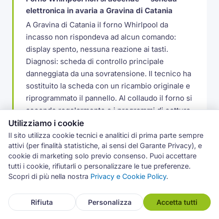
elettronica in avaria a Gravina di Catania
A Gravina di Catania il forno Whirlpool da
incasso non rispondeva ad alcun comando:
display spento, nessuna reazione ai tasti.
Diagnosi: scheda di controllo principale
danneggiata da una sovratensione. Il tecnico ha
sostituito la scheda con un ricambio originale e
riprogrammato il pannello. Al collaudo il forno si
accende regolarmente e i programmi di cottura
funzionano tutti.
Utilizziamo i cookie
Il sito utilizza cookie tecnici e analitici di prima parte sempre
attivi (per finalità statistiche, ai sensi del Garante Privacy), e
Forno Smeg ventilato — ventola ferma,
cookie di marketing solo previo consenso. Puoi accettare
tutti i cookie, rifiutarli o personalizzare le tue preferenze.
cottura disomogenea a Misterbianco
Scopri di più nella nostra
Privacy e Cookie Policy
.
Un cliente di Misterbianco lamentava che il
forno Smeg ventilato cuoceva in modo
Rifiuta
Personalizza
Accetta tutti
irregolare: bruciato sopra, crudo al centro. Il
tecnico ha smontato il pannello posteriore