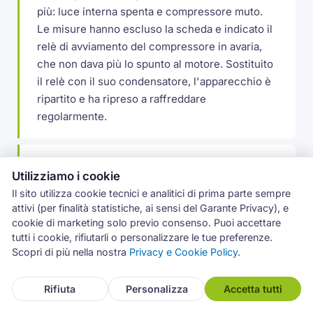
più: luce interna spenta e compressore muto.
Le misure hanno escluso la scheda e indicato il
relè di avviamento del compressore in avaria,
che non dava più lo spunto al motore. Sostituito
il relè con il suo condensatore, l'apparecchio è
ripartito e ha ripreso a raffreddare
regolarmente.
Ghiaccio sul fondo del freezer a Mascalucia
Utilizziamo i cookie
A Mascalucia un frigocongelatore Whirlpool
Il sito utilizza cookie tecnici e analitici di prima parte sempre
accumulava ghiaccio sul fondo del vano
attivi (per finalità statistiche, ai sensi del Garante Privacy), e
congelatore, con lo sportello che faticava a
cookie di marketing solo previo consenso. Puoi accettare
chiudere. Il foro di scarico del defrost si gelava
tutti i cookie, rifiutarli o personalizzare le tue preferenze.
Scopri di più nella nostra
Privacy e Cookie Policy
.
a ripetizione: disgelato il condotto e rimesso il
tappino termico che lo tiene libero, poi
controllata la guarnizione dello sportello.
Rifiuta
Personalizza
Accetta tutti
Problema rientrato.