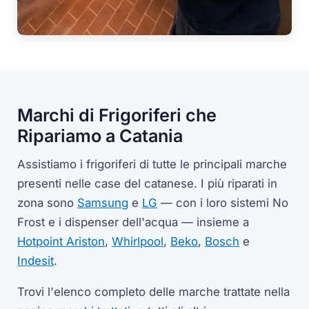
Marchi di Frigoriferi che
Ripariamo a Catania
Assistiamo i frigoriferi di tutte le principali marche
presenti nelle case del catanese. I più riparati in
zona sono
Samsung
e
LG
— con i loro sistemi No
Frost e i dispenser dell'acqua — insieme a
Hotpoint Ariston
,
Whirlpool
,
Beko
,
Bosch
e
Indesit
.
Trovi l'elenco completo delle marche trattate nella