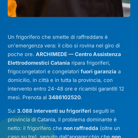
Un frigorifero che smette di raffreddare è
un'emergenza vera: il cibo si rovina nel giro di
poche ore.
ARCHIMEDE — Centro Assistenza
Elettrodomestici Catania
ripara frigoriferi,
frigocongelatori e congelatori
fuori garanzia
a
domicilio, in città e in tutta la provincia, con
intervento entro 24-48 ore e ricambi garantiti 12
mesi. Prenota al
3486102520
.
Sui
3.088 interventi su frigoriferi
seguiti in
provincia di Catania, il problema dominante è
netto: il frigorifero che
non raffredda
(oltre un
caso su tre), seguito dall'apparecchio che
non