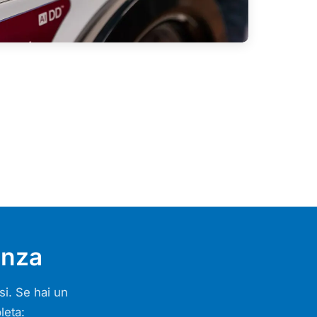
enza
si. Se hai un
leta: