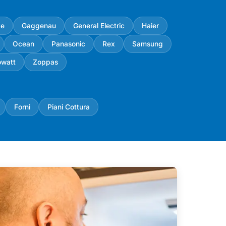
ke
Gaggenau
General Electric
Haier
Ocean
Panasonic
Rex
Samsung
owatt
Zoppas
Forni
Piani Cottura