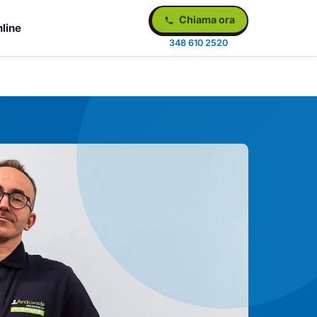
Chiama ora
line
348 610 2520