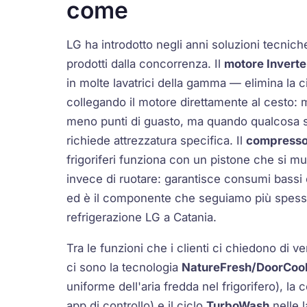
come
LG ha introdotto negli anni soluzioni tecnich
prodotti dalla concorrenza. Il
motore Inverte
in molte lavatrici della gamma — elimina la c
collegando il motore direttamente al cesto:
meno punti di guasto, ma quando qualcosa s
richiede attrezzatura specifica. Il
compressor
frigoriferi funziona con un pistone che si mu
invece di ruotare: garantisce consumi bassi 
ed è il componente che seguiamo più spesso n
refrigerazione LG a Catania.
Tra le funzioni che i clienti ci chiedono di ve
ci sono la tecnologia
NatureFresh/DoorCoo
uniforme dell'aria fredda nel frigorifero), la 
app di controllo) e il ciclo
TurboWash
nelle l