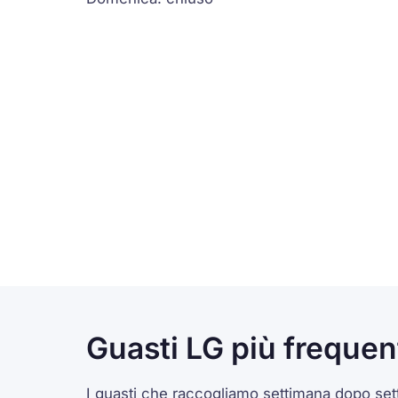
Guasti LG più frequen
I guasti che raccogliamo settimana dopo sett