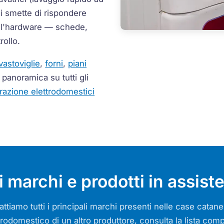
i smette di rispondere
ell'hardware — schede,
rollo.
vastoviglie
,
forni
,
piani
 panoramica su tutti gli
arazione elettrodomestici
ri marchi e prodotti in assist
rattiamo tutti i principali marchi presenti nelle case catane
trodomestico di un altro produttore, consulta la lista comp