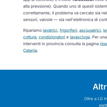
alta pressione). Quando uno di questi sistem
correttamente, il problema va cercato sia n
sensori, valvole — sia nell'elettronica di cont
Ripariamo
lavatrici
,
frigoriferi
,
asciugatrici
,
la
cottura
,
condizionatori
e
lavasciuga
. Per una
interventi in provincia consulta la pagina
rip
Catania
.
Alt
Oltre a LG t
elet