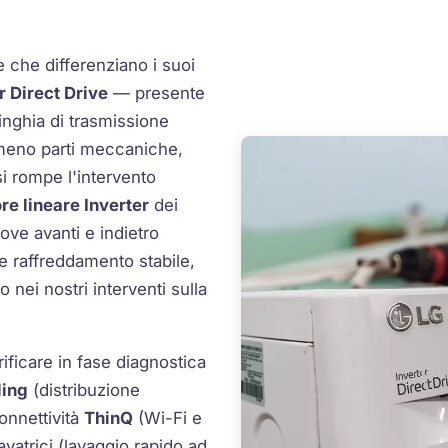
e che differenziano i suoi
r Direct Drive
— presente
inghia di trasmissione
 meno parti meccaniche,
i rompe l'intervento
e lineare Inverter
dei
ove avanti e indietro
e raffreddamento stabile,
ei nostri interventi sulla
rificare in fase diagnostica
ling
(distribuzione
connettività
ThinQ
(Wi-Fi e
avatrici (lavaggio rapido ad