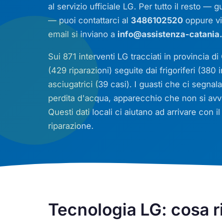
al servizio ufficiale LG. Per tutto il resto —
— puoi contattarci al
3486102520
oppure v
email si inviano a
info@assistenza-catania.
Sui 871 interventi LG tracciati in provincia di
(429 riparazioni) seguite dai frigoriferi (380
asciugatrici (39 casi). I guasti che ci segna
perdita d'acqua, apparecchio che non si avv
Questi dati locali ci aiutano ad arrivare con il
riparazione.
Tecnologia LG: cosa r