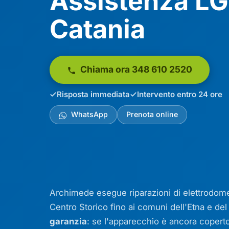
Assistenza LG
Catania
Chiama ora 348 610 2520
Risposta immediata
Intervento entro 24 ore
WhatsApp
Prenota online
Archimede esegue riparazioni di elettrodomest
Centro Storico fino ai comuni dell'Etna e de
garanzia
: se l'apparecchio è ancora coperto 