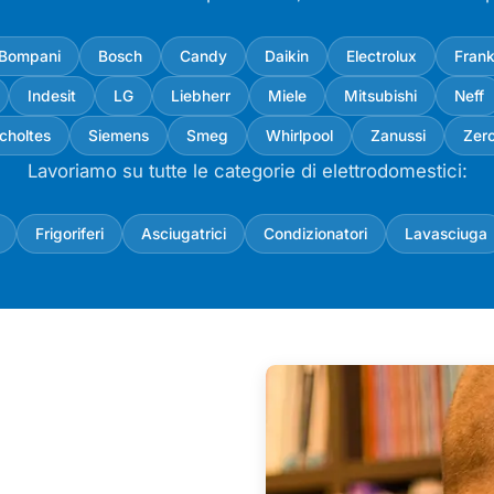
Bompani
Bosch
Candy
Daikin
Electrolux
Fran
Indesit
LG
Liebherr
Miele
Mitsubishi
Neff
choltes
Siemens
Smeg
Whirlpool
Zanussi
Zer
Lavoriamo su tutte le categorie di elettrodomestici:
Frigoriferi
Asciugatrici
Condizionatori
Lavasciuga