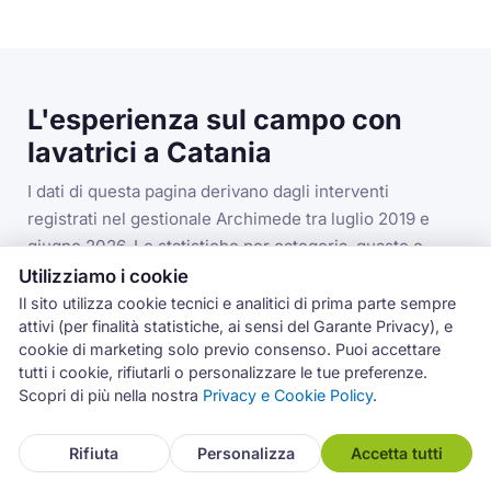
L'esperienza sul campo con
lavatrici a Catania
I dati di questa pagina derivano dagli interventi
registrati nel gestionale Archimede tra luglio 2019 e
giugno 2026. Le statistiche per categoria, guasto e
codice errore si riferiscono alla categoria lavatrici nella
Utilizziamo i cookie
provincia di Catania.
Il sito utilizza cookie tecnici e analitici di prima parte sempre
attivi (per finalità statistiche, ai sensi del Garante Privacy), e
cookie di marketing solo previo consenso. Puoi accettare
tutti i cookie, rifiutarli o personalizzare le tue preferenze.
3.993
Scopri di più nella nostra
Privacy e Cookie Policy
.
interventi lavatrici in provincia di Catania
Rifiuta
Personalizza
Accetta tutti