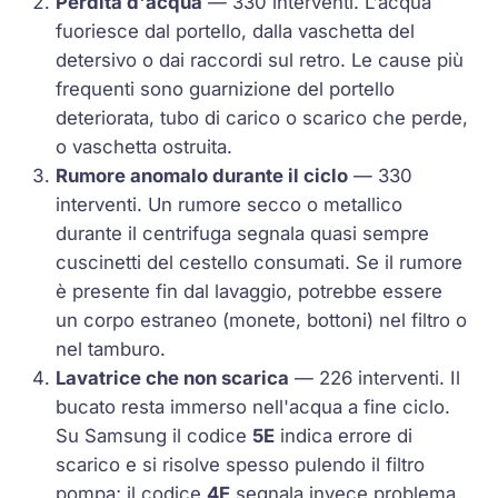
Perdita d'acqua
— 330 interventi. L'acqua
fuoriesce dal portello, dalla vaschetta del
detersivo o dai raccordi sul retro. Le cause più
frequenti sono guarnizione del portello
deteriorata, tubo di carico o scarico che perde,
o vaschetta ostruita.
Rumore anomalo durante il ciclo
— 330
interventi. Un rumore secco o metallico
durante il centrifuga segnala quasi sempre
cuscinetti del cestello consumati. Se il rumore
è presente fin dal lavaggio, potrebbe essere
un corpo estraneo (monete, bottoni) nel filtro o
nel tamburo.
Lavatrice che non scarica
— 226 interventi. Il
bucato resta immerso nell'acqua a fine ciclo.
Su Samsung il codice
5E
indica errore di
scarico e si risolve spesso pulendo il filtro
pompa; il codice
4E
segnala invece problema