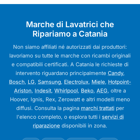
Marche di Lavatrici che
Ripariamo a Catania
Non siamo affiliati né autorizzati dai produttori:
lavoriamo su tutte le marche con ricambi originali
e compatibili certificati. A Catania le richieste di
intervento riguardano principalmente
Candy
,
Bosch
,
LG
,
Samsung
,
Electrolux
,
Miele
,
Hotpoint-
Ariston
,
Indesit
,
Whirlpool
,
Beko
,
AEG
, oltre a
Hoover, Ignis, Rex, Zerowatt e altri modelli meno
diffusi. Consulta la pagina
marchi trattati
per
l'elenco completo, o esplora tutti i
servizi di
riparazione
disponibili in zona.