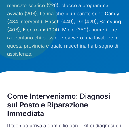
mancato scarico (226), blocco a programma
avviato (203). Le marche più riparate sono
Candy
(484 interventi),
Bosch
(449),
LG
(429),
Samsung
(403),
Electrolux
(304),
Miele
(250): numeri che
raccontano chi possiede davvero una lavatrice in
questa provincia e quale macchina ha bisogno di
assistenza.
Come Interveniamo: Diagnosi
sul Posto e Riparazione
Immediata
Il tecnico arriva a domicilio con il kit di diagnosi e i