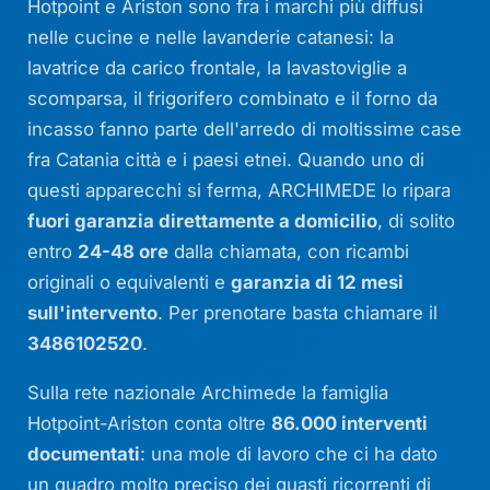
Hotpoint e Ariston sono fra i marchi più diffusi
nelle cucine e nelle lavanderie catanesi: la
lavatrice da carico frontale, la lavastoviglie a
scomparsa, il frigorifero combinato e il forno da
incasso fanno parte dell'arredo di moltissime case
fra Catania città e i paesi etnei. Quando uno di
questi apparecchi si ferma, ARCHIMEDE lo ripara
fuori garanzia direttamente a domicilio
, di solito
entro
24-48 ore
dalla chiamata, con ricambi
originali o equivalenti e
garanzia di 12 mesi
sull'intervento
. Per prenotare basta chiamare il
3486102520
.
Sulla rete nazionale Archimede la famiglia
Hotpoint-Ariston conta oltre
86.000 interventi
documentati
: una mole di lavoro che ci ha dato
un quadro molto preciso dei guasti ricorrenti di