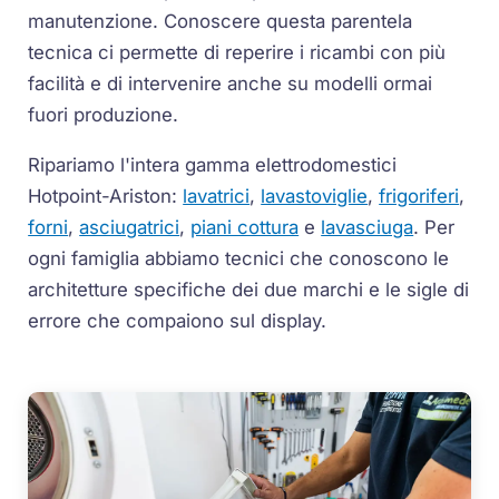
manutenzione. Conoscere questa parentela
tecnica ci permette di reperire i ricambi con più
facilità e di intervenire anche su modelli ormai
fuori produzione.
Ripariamo l'intera gamma elettrodomestici
Hotpoint-Ariston:
lavatrici
,
lavastoviglie
,
frigoriferi
,
forni
,
asciugatrici
,
piani cottura
e
lavasciuga
. Per
ogni famiglia abbiamo tecnici che conoscono le
architetture specifiche dei due marchi e le sigle di
errore che compaiono sul display.