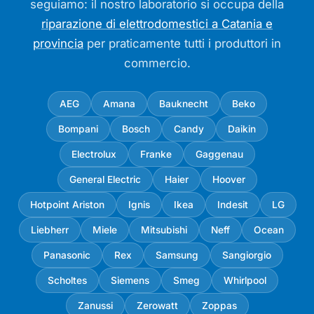
seguiamo: il nostro laboratorio si occupa della
riparazione di elettrodomestici a Catania e
provincia
per praticamente tutti i produttori in
commercio.
AEG
Amana
Bauknecht
Beko
Bompani
Bosch
Candy
Daikin
Electrolux
Franke
Gaggenau
General Electric
Haier
Hoover
Hotpoint Ariston
Ignis
Ikea
Indesit
LG
Liebherr
Miele
Mitsubishi
Neff
Ocean
Panasonic
Rex
Samsung
Sangiorgio
Scholtes
Siemens
Smeg
Whirlpool
Zanussi
Zerowatt
Zoppas