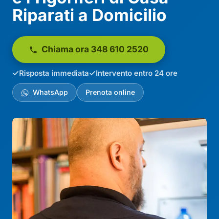
Riparati a Domicilio
Chiama ora 348 610 2520
Risposta immediata
Intervento entro 24 ore
WhatsApp
Prenota online