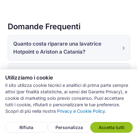
Domande Frequenti
Quanto costa riparare una lavatrice
Hotpoint o Ariston a Catania?
Riparate anche gli apparecchi ancora in
Utilizziamo i cookie
garanzia?
Il sito utilizza cookie tecnici e analitici di prima parte sempre
attivi (per finalità statistiche, ai sensi del Garante Privacy), e
cookie di marketing solo previo consenso. Puoi accettare
In quanto tempo intervenite?
tutti i cookie, rifiutarli o personalizzare le tue preferenze.
Scopri di più nella nostra
Privacy e Cookie Policy
.
Cosa significa il codice F05 sulla mia
Rifiuta
Personalizza
Accetta tutti
lavatrice Hotpoint-Ariston?