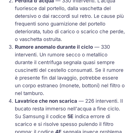
Perdita d'acqua
— 330 interventi. L'acqua
fuoriesce dal portello, dalla vaschetta del
detersivo o dai raccordi sul retro. Le cause più
frequenti sono guarnizione del portello
deteriorata, tubo di carico o scarico che perde,
o vaschetta ostruita.
Rumore anomalo durante il ciclo
— 330
interventi. Un rumore secco o metallico
durante il centrifuga segnala quasi sempre
cuscinetti del cestello consumati. Se il rumore
è presente fin dal lavaggio, potrebbe essere
un corpo estraneo (monete, bottoni) nel filtro o
nel tamburo.
Lavatrice che non scarica
— 226 interventi. Il
bucato resta immerso nell'acqua a fine ciclo.
Su Samsung il codice
5E
indica errore di
scarico e si risolve spesso pulendo il filtro
pompa; il codice
4E
segnala invece problema