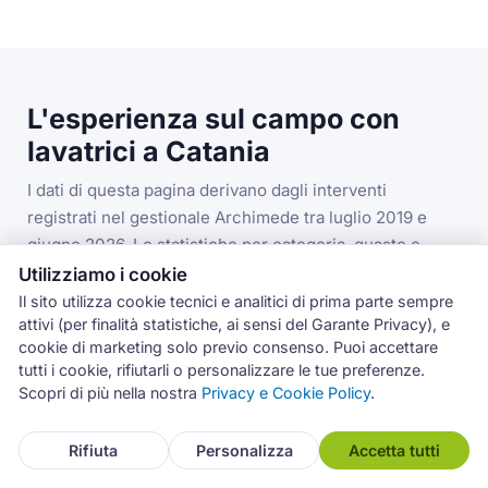
L'esperienza sul campo con
lavatrici a Catania
I dati di questa pagina derivano dagli interventi
registrati nel gestionale Archimede tra luglio 2019 e
giugno 2026. Le statistiche per categoria, guasto e
codice errore si riferiscono alla categoria lavatrici nella
Utilizziamo i cookie
provincia di Catania.
Il sito utilizza cookie tecnici e analitici di prima parte sempre
attivi (per finalità statistiche, ai sensi del Garante Privacy), e
cookie di marketing solo previo consenso. Puoi accettare
tutti i cookie, rifiutarli o personalizzare le tue preferenze.
3.993
Scopri di più nella nostra
Privacy e Cookie Policy
.
interventi lavatrici in provincia di Catania
Rifiuta
Personalizza
Accetta tutti