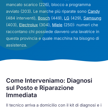
mancato scarico (226), blocco a programma
avviato (203). Le marche più riparate sono
Candy
(484 interventi),
Bosch
(449),
LG
(429),
Samsung
(403),
Electrolux
(304),
Miele
(250): numeri che
raccontano chi possiede davvero una lavatrice in
questa provincia e quale macchina ha bisogno di
assistenza.
Come Interveniamo: Diagnosi
sul Posto e Riparazione
Immediata
Il tecnico arriva a domicilio con il kit di diagnosi e i