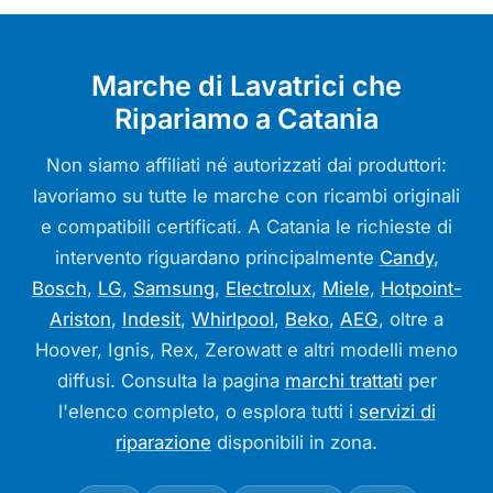
Marche di Lavatrici che
Ripariamo a Catania
Non siamo affiliati né autorizzati dai produttori:
lavoriamo su tutte le marche con ricambi originali
e compatibili certificati. A Catania le richieste di
intervento riguardano principalmente
Candy
,
Bosch
,
LG
,
Samsung
,
Electrolux
,
Miele
,
Hotpoint-
Ariston
,
Indesit
,
Whirlpool
,
Beko
,
AEG
, oltre a
Hoover, Ignis, Rex, Zerowatt e altri modelli meno
diffusi. Consulta la pagina
marchi trattati
per
l'elenco completo, o esplora tutti i
servizi di
riparazione
disponibili in zona.