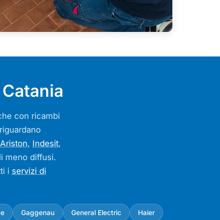
 Catania
arche con ricambi
o riguardano
Ariston
,
Indesit
,
li meno diffusi.
ti i
servizi di
ke
Gaggenau
General Electric
Haier