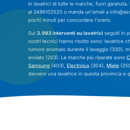
in lavatrici di tutte le marche, fuori garanzia
al 3486102520 o manda un'email a
info@ass
pochi minuti per concordare l'orario.
Sui
3.993 interventi su lavatrici
seguiti in p
nostri tecnici hanno risolto sono: lavatrice 
rumore anomalo durante il lavaggio (330), 
avviato (203). Le marche più riparate sono
C
Samsung
(403),
Electrolux
(304),
Miele
(250
davvero una lavatrice in questa provincia e