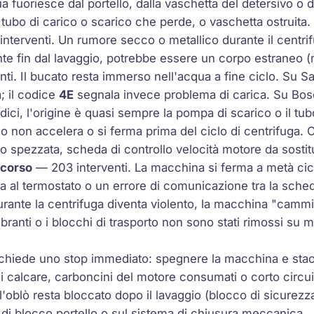
 fuoriesce dal portello, dalla vaschetta del detersivo o d
 tubo di carico o scarico che perde, o vaschetta ostruita.
nterventi. Un rumore secco o metallico durante il centri
te fin dal lavaggio, potrebbe essere un corpo estraneo (m
ti. Il bucato resta immerso nell'acqua a fine ciclo. Su 
a; il codice
4E
segnala invece problema di carica. Su Bos
odici, l'origine è quasi sempre la pompa di scarico o il tub
lo non accelera o si ferma prima del ciclo di centrifuga. C
o spezzata, scheda di controllo velocità motore da sostit
 corso
— 203 interventi. La macchina si ferma a metà cic
 al termostato o un errore di comunicazione tra la sched
ante la centrifuga diventa violento, la macchina "cammi
branti o i blocchi di trasporto non sono stati rimossi su m
hiede uno stop immediato: spegnere la macchina e stacca
i calcare, carboncini del motore consumati o corto circui
'oblò resta bloccato dopo il lavaggio (blocco di sicurezz
la di blocco portello o sul sistema di chiusura meccanica.