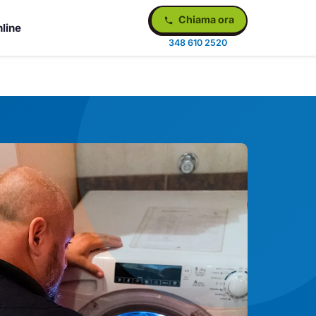
Chiama ora
line
348 610 2520