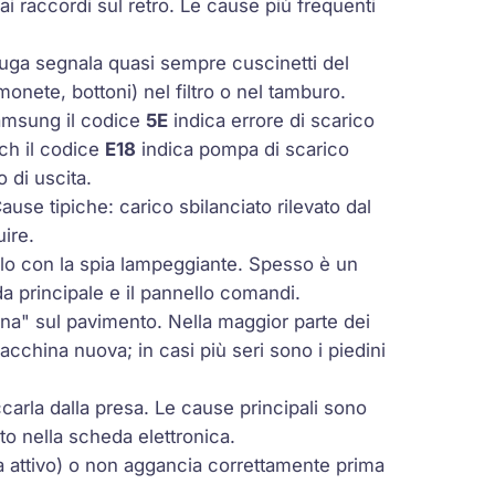
ai raccordi sul retro. Le cause più frequenti
fuga segnala quasi sempre cuscinetti del
onete, bottoni) nel filtro o nel tamburo.
Samsung il codice
5E
indica errore di scarico
ch il codice
E18
indica pompa di scarico
o di uscita.
ause tipiche: carico sbilanciato rilevato dal
uire.
lo con la spia lampeggiante. Spesso è un
a principale e il pannello comandi.
na" sul pavimento. Nella maggior parte dei
acchina nuova; in casi più seri sono i piedini
rla dalla presa. Le cause principali sono
to nella scheda elettronica.
a attivo) o non aggancia correttamente prima