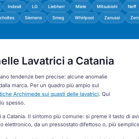
Indesit
LG
Liebherr
Miele
Mitsubishi
Neff
choltes
Siemens
Smeg
Whirlpool
Zanussi
Zer
elle Lavatrici a Catania
ermano tendenze ben precise: alcune anomalie
dalla marca. Per un quadro più ampio sul
stiche Archimede sui guasti delle lavatrici
. Qui
più spesso.
a Catania. Il sintomo più comune: si preme il tasto di av
 elettronico, da un pressostato difettoso o, più semplic