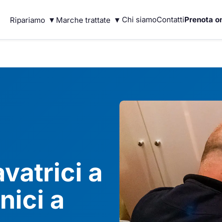
▾
▾
Chi siamo
Contatti
Prenota on
Ripariamo
Marche trattate
vatrici a
nici a