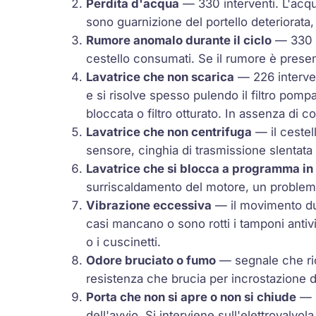
Perdita d'acqua
— 330 interventi. L'acqua
sono guarnizione del portello deteriorata,
Rumore anomalo durante il ciclo
— 330 i
cestello consumati. Se il rumore è presen
Lavatrice che non scarica
— 226 interven
e si risolve spesso pulendo il filtro pomp
bloccata o filtro otturato. In assenza di c
Lavatrice che non centrifuga
— il cestel
sensore, cinghia di trasmissione slentata 
Lavatrice che si blocca a programma in
surriscaldamento del motore, un problema
Vibrazione eccessiva
— il movimento dur
casi mancano o sono rotti i tamponi antivi
o i cuscinetti.
Odore bruciato o fumo
— segnale che ric
resistenza che brucia per incrostazione d
Porta che non si apre o non si chiude
— l
dell'avvio. Si interviene sull'elettrovalvo