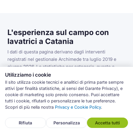
L'esperienza sul campo con
lavatrici a Catania
I dati di questa pagina derivano dagli interventi
registrati nel gestionale Archimede tra luglio 2019 e
giugno 2026. Le statistiche per categoria, guasto e
codice errore si riferiscono alla categoria lavatrici nella
Utilizziamo i cookie
provincia di Catania.
Il sito utilizza cookie tecnici e analitici di prima parte sempre
attivi (per finalità statistiche, ai sensi del Garante Privacy), e
cookie di marketing solo previo consenso. Puoi accettare
tutti i cookie, rifiutarli o personalizzare le tue preferenze.
3.993
Scopri di più nella nostra
Privacy e Cookie Policy
.
interventi lavatrici in provincia di Catania
Rifiuta
Personalizza
Accetta tutti