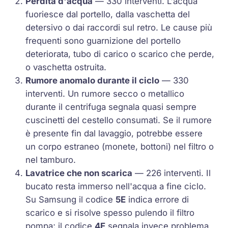
Perdita d'acqua
— 330 interventi. L'acqua
fuoriesce dal portello, dalla vaschetta del
detersivo o dai raccordi sul retro. Le cause più
frequenti sono guarnizione del portello
deteriorata, tubo di carico o scarico che perde,
o vaschetta ostruita.
Rumore anomalo durante il ciclo
— 330
interventi. Un rumore secco o metallico
durante il centrifuga segnala quasi sempre
cuscinetti del cestello consumati. Se il rumore
è presente fin dal lavaggio, potrebbe essere
un corpo estraneo (monete, bottoni) nel filtro o
nel tamburo.
Lavatrice che non scarica
— 226 interventi. Il
bucato resta immerso nell'acqua a fine ciclo.
Su Samsung il codice
5E
indica errore di
scarico e si risolve spesso pulendo il filtro
pompa; il codice
4E
segnala invece problema