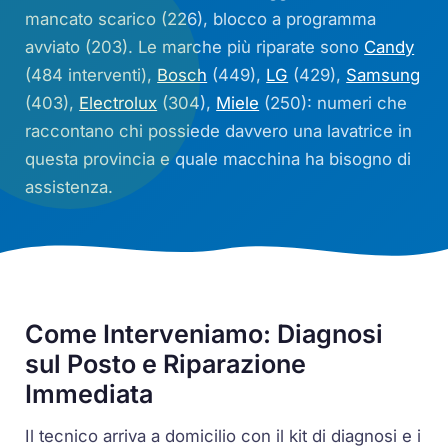
mancato scarico (226), blocco a programma
avviato (203). Le marche più riparate sono
Candy
(484 interventi),
Bosch
(449),
LG
(429),
Samsung
(403),
Electrolux
(304),
Miele
(250): numeri che
raccontano chi possiede davvero una lavatrice in
questa provincia e quale macchina ha bisogno di
assistenza.
Come Interveniamo: Diagnosi
sul Posto e Riparazione
Immediata
Il tecnico arriva a domicilio con il kit di diagnosi e i