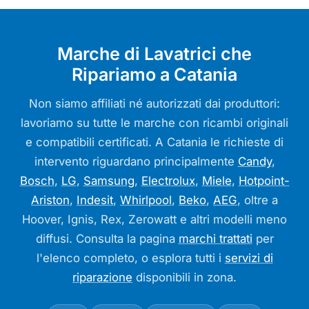
Marche di Lavatrici che
Ripariamo a Catania
Non siamo affiliati né autorizzati dai produttori:
lavoriamo su tutte le marche con ricambi originali
e compatibili certificati. A Catania le richieste di
intervento riguardano principalmente
Candy
,
Bosch
,
LG
,
Samsung
,
Electrolux
,
Miele
,
Hotpoint-
Ariston
,
Indesit
,
Whirlpool
,
Beko
,
AEG
, oltre a
Hoover, Ignis, Rex, Zerowatt e altri modelli meno
diffusi. Consulta la pagina
marchi trattati
per
l'elenco completo, o esplora tutti i
servizi di
riparazione
disponibili in zona.