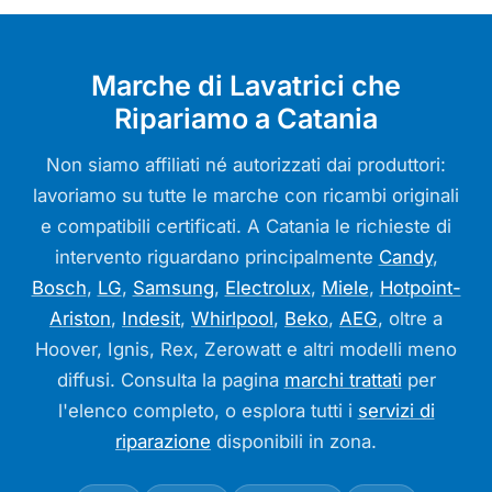
Marche di Lavatrici che
Ripariamo a Catania
Non siamo affiliati né autorizzati dai produttori:
lavoriamo su tutte le marche con ricambi originali
e compatibili certificati. A Catania le richieste di
intervento riguardano principalmente
Candy
,
Bosch
,
LG
,
Samsung
,
Electrolux
,
Miele
,
Hotpoint-
Ariston
,
Indesit
,
Whirlpool
,
Beko
,
AEG
, oltre a
Hoover, Ignis, Rex, Zerowatt e altri modelli meno
diffusi. Consulta la pagina
marchi trattati
per
l'elenco completo, o esplora tutti i
servizi di
riparazione
disponibili in zona.