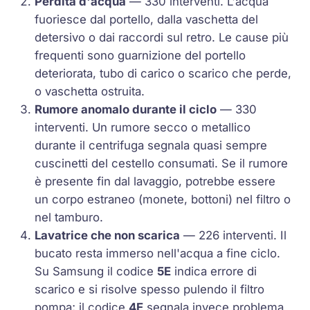
Perdita d'acqua
— 330 interventi. L'acqua
fuoriesce dal portello, dalla vaschetta del
detersivo o dai raccordi sul retro. Le cause più
frequenti sono guarnizione del portello
deteriorata, tubo di carico o scarico che perde,
o vaschetta ostruita.
Rumore anomalo durante il ciclo
— 330
interventi. Un rumore secco o metallico
durante il centrifuga segnala quasi sempre
cuscinetti del cestello consumati. Se il rumore
è presente fin dal lavaggio, potrebbe essere
un corpo estraneo (monete, bottoni) nel filtro o
nel tamburo.
Lavatrice che non scarica
— 226 interventi. Il
bucato resta immerso nell'acqua a fine ciclo.
Su Samsung il codice
5E
indica errore di
scarico e si risolve spesso pulendo il filtro
pompa; il codice
4E
segnala invece problema