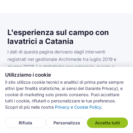
L'esperienza sul campo con
lavatrici a Catania
I dati di questa pagina derivano dagli interventi
registrati nel gestionale Archimede tra luglio 2019 e
giugno 2026. Le statistiche per categoria, guasto e
codice errore si riferiscono alla categoria lavatrici nella
Utilizziamo i cookie
provincia di Catania.
Il sito utilizza cookie tecnici e analitici di prima parte sempre
attivi (per finalità statistiche, ai sensi del Garante Privacy), e
cookie di marketing solo previo consenso. Puoi accettare
tutti i cookie, rifiutarli o personalizzare le tue preferenze.
3.993
Scopri di più nella nostra
Privacy e Cookie Policy
.
interventi lavatrici in provincia di Catania
Rifiuta
Personalizza
Accetta tutti