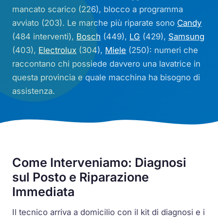
mancato scarico (226), blocco a programma
avviato (203). Le marche più riparate sono
Candy
(484 interventi),
Bosch
(449),
LG
(429),
Samsung
(403),
Electrolux
(304),
Miele
(250): numeri che
raccontano chi possiede davvero una lavatrice in
questa provincia e quale macchina ha bisogno di
assistenza.
Come Interveniamo: Diagnosi
sul Posto e Riparazione
Immediata
Il tecnico arriva a domicilio con il kit di diagnosi e i