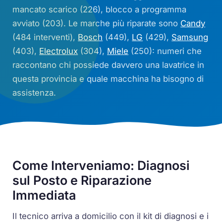
mancato scarico (226), blocco a programma
avviato (203). Le marche più riparate sono
Candy
(484 interventi),
Bosch
(449),
LG
(429),
Samsung
(403),
Electrolux
(304),
Miele
(250): numeri che
raccontano chi possiede davvero una lavatrice in
questa provincia e quale macchina ha bisogno di
assistenza.
Come Interveniamo: Diagnosi
sul Posto e Riparazione
Immediata
Il tecnico arriva a domicilio con il kit di diagnosi e i