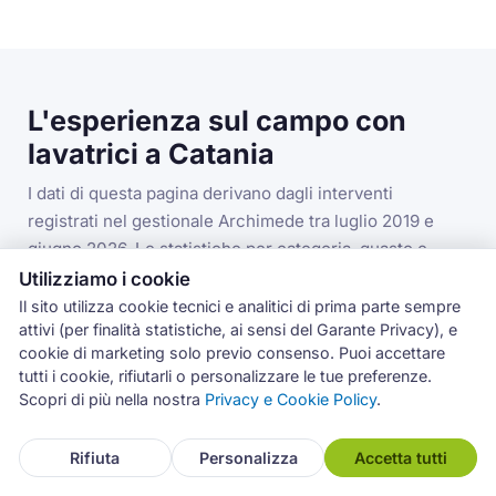
L'esperienza sul campo con
lavatrici a Catania
I dati di questa pagina derivano dagli interventi
registrati nel gestionale Archimede tra luglio 2019 e
giugno 2026. Le statistiche per categoria, guasto e
codice errore si riferiscono alla categoria lavatrici nella
Utilizziamo i cookie
provincia di Catania.
Il sito utilizza cookie tecnici e analitici di prima parte sempre
attivi (per finalità statistiche, ai sensi del Garante Privacy), e
cookie di marketing solo previo consenso. Puoi accettare
tutti i cookie, rifiutarli o personalizzare le tue preferenze.
3.993
Scopri di più nella nostra
Privacy e Cookie Policy
.
interventi lavatrici in provincia di Catania
Rifiuta
Personalizza
Accetta tutti