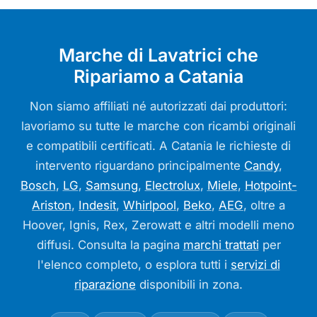
Marche di Lavatrici che
Ripariamo a Catania
Non siamo affiliati né autorizzati dai produttori:
lavoriamo su tutte le marche con ricambi originali
e compatibili certificati. A Catania le richieste di
intervento riguardano principalmente
Candy
,
Bosch
,
LG
,
Samsung
,
Electrolux
,
Miele
,
Hotpoint-
Ariston
,
Indesit
,
Whirlpool
,
Beko
,
AEG
, oltre a
Hoover, Ignis, Rex, Zerowatt e altri modelli meno
diffusi. Consulta la pagina
marchi trattati
per
l'elenco completo, o esplora tutti i
servizi di
riparazione
disponibili in zona.