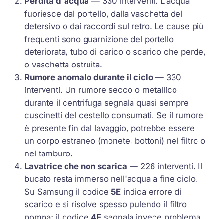
Perdita d'acqua
— 330 interventi. L'acqua
fuoriesce dal portello, dalla vaschetta del
detersivo o dai raccordi sul retro. Le cause più
frequenti sono guarnizione del portello
deteriorata, tubo di carico o scarico che perde,
o vaschetta ostruita.
Rumore anomalo durante il ciclo
— 330
interventi. Un rumore secco o metallico
durante il centrifuga segnala quasi sempre
cuscinetti del cestello consumati. Se il rumore
è presente fin dal lavaggio, potrebbe essere
un corpo estraneo (monete, bottoni) nel filtro o
nel tamburo.
Lavatrice che non scarica
— 226 interventi. Il
bucato resta immerso nell'acqua a fine ciclo.
Su Samsung il codice
5E
indica errore di
scarico e si risolve spesso pulendo il filtro
pompa; il codice
4E
segnala invece problema