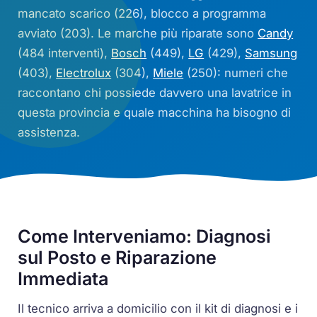
mancato scarico (226), blocco a programma
avviato (203). Le marche più riparate sono
Candy
(484 interventi),
Bosch
(449),
LG
(429),
Samsung
(403),
Electrolux
(304),
Miele
(250): numeri che
raccontano chi possiede davvero una lavatrice in
questa provincia e quale macchina ha bisogno di
assistenza.
Come Interveniamo: Diagnosi
sul Posto e Riparazione
Immediata
Il tecnico arriva a domicilio con il kit di diagnosi e i