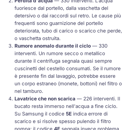
Perdita d'acqua
— 330 interventi. L'acqua
fuoriesce dal portello, dalla vaschetta del
detersivo o dai raccordi sul retro. Le cause più
frequenti sono guarnizione del portello
deteriorata, tubo di carico o scarico che perde,
o vaschetta ostruita.
Rumore anomalo durante il ciclo
— 330
interventi. Un rumore secco o metallico
durante il centrifuga segnala quasi sempre
cuscinetti del cestello consumati. Se il rumore
è presente fin dal lavaggio, potrebbe essere
un corpo estraneo (monete, bottoni) nel filtro o
nel tamburo.
Lavatrice che non scarica
— 226 interventi. Il
bucato resta immerso nell'acqua a fine ciclo.
Su Samsung il codice
5E
indica errore di
scarico e si risolve spesso pulendo il filtro
pompa; il codice
4E
segnala invece problema