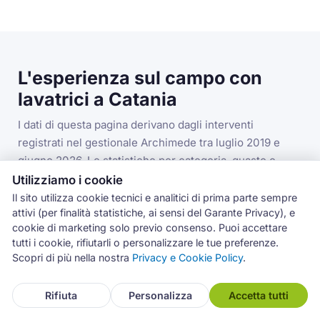
L'esperienza sul campo con
lavatrici a Catania
I dati di questa pagina derivano dagli interventi
registrati nel gestionale Archimede tra luglio 2019 e
giugno 2026. Le statistiche per categoria, guasto e
codice errore si riferiscono alla categoria lavatrici nella
Utilizziamo i cookie
provincia di Catania.
Il sito utilizza cookie tecnici e analitici di prima parte sempre
attivi (per finalità statistiche, ai sensi del Garante Privacy), e
cookie di marketing solo previo consenso. Puoi accettare
tutti i cookie, rifiutarli o personalizzare le tue preferenze.
3.993
Scopri di più nella nostra
Privacy e Cookie Policy
.
interventi lavatrici in provincia di Catania
Rifiuta
Personalizza
Accetta tutti