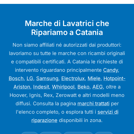
Marche di Lavatrici che
Ripariamo a Catania
Non siamo affiliati né autorizzati dai produttori:
lavoriamo su tutte le marche con ricambi originali
e compatibili certificati. A Catania le richieste di
intervento riguardano principalmente
Candy
,
Bosch
,
LG
,
Samsung
,
Electrolux
,
Miele
,
Hotpoint-
Ariston
,
Indesit
,
Whirlpool
,
Beko
,
AEG
, oltre a
Hoover, Ignis, Rex, Zerowatt e altri modelli meno
diffusi. Consulta la pagina
marchi trattati
per
l'elenco completo, o esplora tutti i
servizi di
riparazione
disponibili in zona.