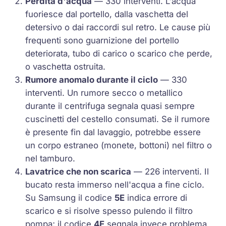
Perdita d'acqua
— 330 interventi. L'acqua
fuoriesce dal portello, dalla vaschetta del
detersivo o dai raccordi sul retro. Le cause più
frequenti sono guarnizione del portello
deteriorata, tubo di carico o scarico che perde,
o vaschetta ostruita.
Rumore anomalo durante il ciclo
— 330
interventi. Un rumore secco o metallico
durante il centrifuga segnala quasi sempre
cuscinetti del cestello consumati. Se il rumore
è presente fin dal lavaggio, potrebbe essere
un corpo estraneo (monete, bottoni) nel filtro o
nel tamburo.
Lavatrice che non scarica
— 226 interventi. Il
bucato resta immerso nell'acqua a fine ciclo.
Su Samsung il codice
5E
indica errore di
scarico e si risolve spesso pulendo il filtro
pompa; il codice
4E
segnala invece problema