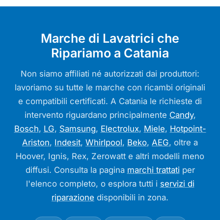
Marche di Lavatrici che
Ripariamo a Catania
Non siamo affiliati né autorizzati dai produttori:
lavoriamo su tutte le marche con ricambi originali
e compatibili certificati. A Catania le richieste di
intervento riguardano principalmente
Candy
,
Bosch
,
LG
,
Samsung
,
Electrolux
,
Miele
,
Hotpoint-
Ariston
,
Indesit
,
Whirlpool
,
Beko
,
AEG
, oltre a
Hoover, Ignis, Rex, Zerowatt e altri modelli meno
diffusi. Consulta la pagina
marchi trattati
per
l'elenco completo, o esplora tutti i
servizi di
riparazione
disponibili in zona.