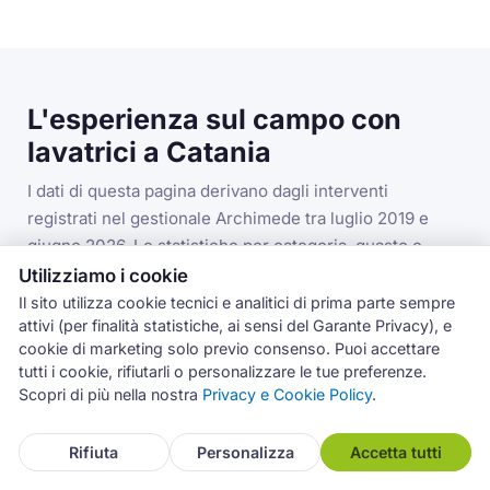
L'esperienza sul campo con
lavatrici a Catania
I dati di questa pagina derivano dagli interventi
registrati nel gestionale Archimede tra luglio 2019 e
giugno 2026. Le statistiche per categoria, guasto e
codice errore si riferiscono alla categoria lavatrici nella
Utilizziamo i cookie
provincia di Catania.
Il sito utilizza cookie tecnici e analitici di prima parte sempre
attivi (per finalità statistiche, ai sensi del Garante Privacy), e
cookie di marketing solo previo consenso. Puoi accettare
tutti i cookie, rifiutarli o personalizzare le tue preferenze.
3.993
Scopri di più nella nostra
Privacy e Cookie Policy
.
interventi lavatrici in provincia di Catania
Rifiuta
Personalizza
Accetta tutti