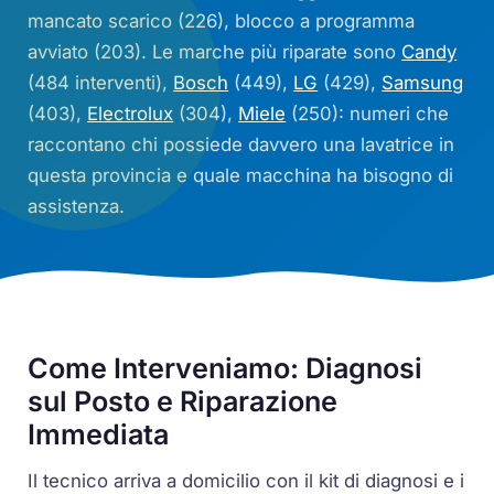
mancato scarico (226), blocco a programma
avviato (203). Le marche più riparate sono
Candy
(484 interventi),
Bosch
(449),
LG
(429),
Samsung
(403),
Electrolux
(304),
Miele
(250): numeri che
raccontano chi possiede davvero una lavatrice in
questa provincia e quale macchina ha bisogno di
assistenza.
Come Interveniamo: Diagnosi
sul Posto e Riparazione
Immediata
Il tecnico arriva a domicilio con il kit di diagnosi e i