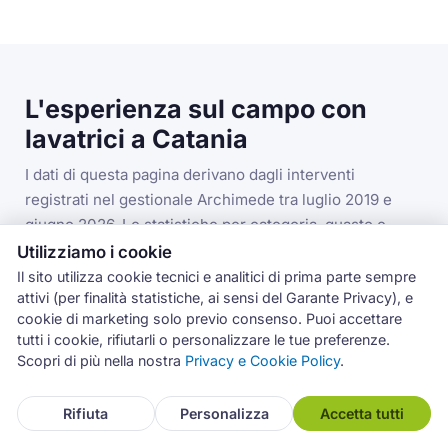
L'esperienza sul campo con
lavatrici a Catania
I dati di questa pagina derivano dagli interventi
registrati nel gestionale Archimede tra luglio 2019 e
giugno 2026. Le statistiche per categoria, guasto e
codice errore si riferiscono alla categoria lavatrici nella
Utilizziamo i cookie
provincia di Catania.
Il sito utilizza cookie tecnici e analitici di prima parte sempre
attivi (per finalità statistiche, ai sensi del Garante Privacy), e
cookie di marketing solo previo consenso. Puoi accettare
tutti i cookie, rifiutarli o personalizzare le tue preferenze.
3.993
Scopri di più nella nostra
Privacy e Cookie Policy
.
interventi lavatrici in provincia di Catania
Rifiuta
Personalizza
Accetta tutti