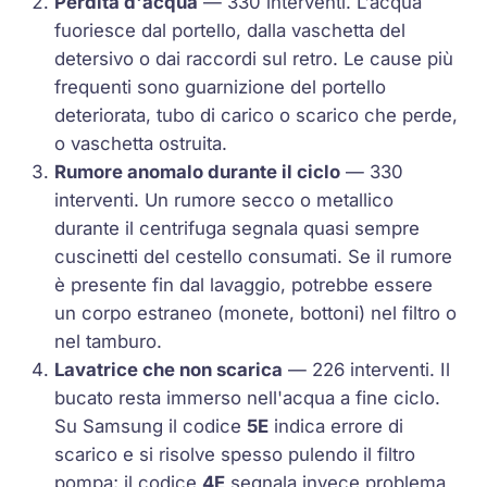
Perdita d'acqua
— 330 interventi. L'acqua
fuoriesce dal portello, dalla vaschetta del
detersivo o dai raccordi sul retro. Le cause più
frequenti sono guarnizione del portello
deteriorata, tubo di carico o scarico che perde,
o vaschetta ostruita.
Rumore anomalo durante il ciclo
— 330
interventi. Un rumore secco o metallico
durante il centrifuga segnala quasi sempre
cuscinetti del cestello consumati. Se il rumore
è presente fin dal lavaggio, potrebbe essere
un corpo estraneo (monete, bottoni) nel filtro o
nel tamburo.
Lavatrice che non scarica
— 226 interventi. Il
bucato resta immerso nell'acqua a fine ciclo.
Su Samsung il codice
5E
indica errore di
scarico e si risolve spesso pulendo il filtro
pompa; il codice
4E
segnala invece problema