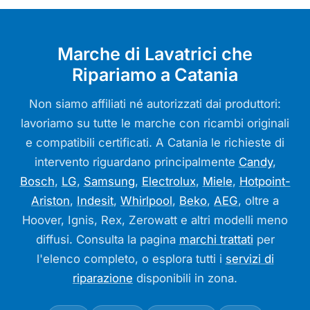
Marche di Lavatrici che
Ripariamo a Catania
Non siamo affiliati né autorizzati dai produttori:
lavoriamo su tutte le marche con ricambi originali
e compatibili certificati. A Catania le richieste di
intervento riguardano principalmente
Candy
,
Bosch
,
LG
,
Samsung
,
Electrolux
,
Miele
,
Hotpoint-
Ariston
,
Indesit
,
Whirlpool
,
Beko
,
AEG
, oltre a
Hoover, Ignis, Rex, Zerowatt e altri modelli meno
diffusi. Consulta la pagina
marchi trattati
per
l'elenco completo, o esplora tutti i
servizi di
riparazione
disponibili in zona.