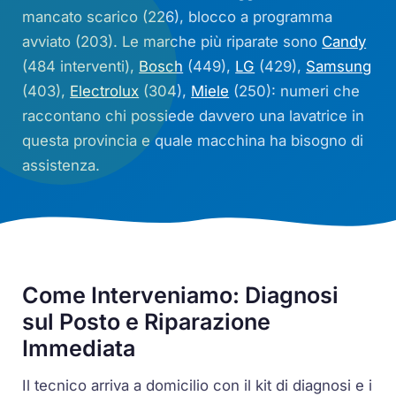
mancato scarico (226), blocco a programma
avviato (203). Le marche più riparate sono
Candy
(484 interventi),
Bosch
(449),
LG
(429),
Samsung
(403),
Electrolux
(304),
Miele
(250): numeri che
raccontano chi possiede davvero una lavatrice in
questa provincia e quale macchina ha bisogno di
assistenza.
Come Interveniamo: Diagnosi
sul Posto e Riparazione
Immediata
Il tecnico arriva a domicilio con il kit di diagnosi e i