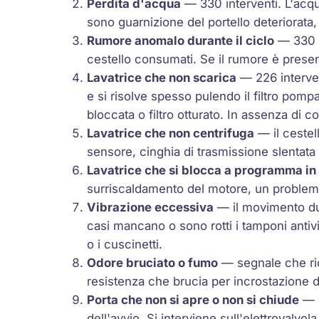
Perdita d'acqua
— 330 interventi. L'acqua
sono guarnizione del portello deteriorata,
Rumore anomalo durante il ciclo
— 330 i
cestello consumati. Se il rumore è presen
Lavatrice che non scarica
— 226 interven
e si risolve spesso pulendo il filtro pomp
bloccata o filtro otturato. In assenza di c
Lavatrice che non centrifuga
— il cestel
sensore, cinghia di trasmissione slentata 
Lavatrice che si blocca a programma in
surriscaldamento del motore, un problema
Vibrazione eccessiva
— il movimento dur
casi mancano o sono rotti i tamponi antivi
o i cuscinetti.
Odore bruciato o fumo
— segnale che ric
resistenza che brucia per incrostazione d
Porta che non si apre o non si chiude
— l
dell'avvio. Si interviene sull'elettrovalvo