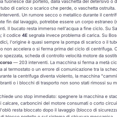
 fuoriesce dal portello, dalla vaschetta del detersivo o d
 tubo di carico o scarico che perde, o vaschetta ostruita.
nterventi. Un rumore secco o metallico durante il centri
te fin dal lavaggio, potrebbe essere un corpo estraneo (m
ti. Il bucato resta immerso nell'acqua a fine ciclo. Su 
a; il codice
4E
segnala invece problema di carica. Su Bos
odici, l'origine è quasi sempre la pompa di scarico o il tub
lo non accelera o si ferma prima del ciclo di centrifuga. C
o spezzata, scheda di controllo velocità motore da sostit
 corso
— 203 interventi. La macchina si ferma a metà cic
 al termostato o un errore di comunicazione tra la sched
ante la centrifuga diventa violento, la macchina "cammi
branti o i blocchi di trasporto non sono stati rimossi su m
hiede uno stop immediato: spegnere la macchina e stacca
i calcare, carboncini del motore consumati o corto circui
'oblò resta bloccato dopo il lavaggio (blocco di sicurezz
la di blocco portello o sul sistema di chiusura meccanica.