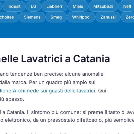
Indesit
LG
Liebherr
Miele
Mitsubishi
Neff
choltes
Siemens
Smeg
Whirlpool
Zanussi
Zer
elle Lavatrici a Catania
ermano tendenze ben precise: alcune anomalie
dalla marca. Per un quadro più ampio sul
stiche Archimede sui guasti delle lavatrici
. Qui
più spesso.
a Catania. Il sintomo più comune: si preme il tasto di av
 elettronico, da un pressostato difettoso o, più semplic