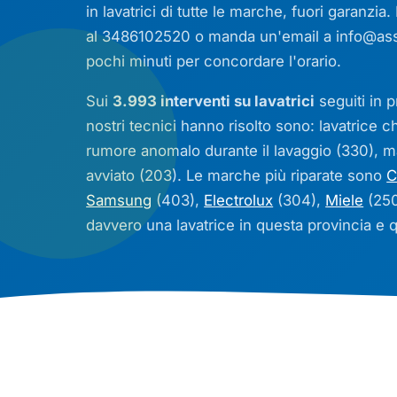
in lavatrici di tutte le marche, fuori garanzia
al 3486102520 o manda un'email a
info@ass
pochi minuti per concordare l'orario.
Sui
3.993 interventi su lavatrici
seguiti in p
nostri tecnici hanno risolto sono: lavatrice 
rumore anomalo durante il lavaggio (330), 
avviato (203). Le marche più riparate sono
C
Samsung
(403),
Electrolux
(304),
Miele
(250
davvero una lavatrice in questa provincia e