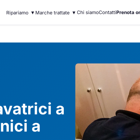
▾
▾
Chi siamo
Contatti
Prenota on
Ripariamo
Marche trattate
vatrici a
nici a