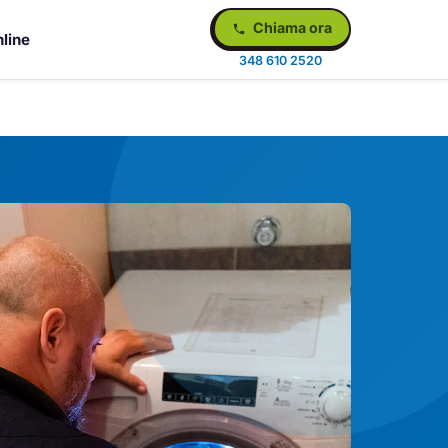
Chiama ora
line
348 610 2520