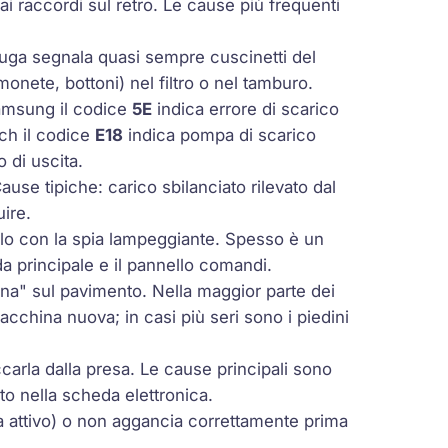
ai raccordi sul retro. Le cause più frequenti
fuga segnala quasi sempre cuscinetti del
onete, bottoni) nel filtro o nel tamburo.
Samsung il codice
5E
indica errore di scarico
ch il codice
E18
indica pompa di scarico
o di uscita.
ause tipiche: carico sbilanciato rilevato dal
uire.
lo con la spia lampeggiante. Spesso è un
a principale e il pannello comandi.
na" sul pavimento. Nella maggior parte dei
acchina nuova; in casi più seri sono i piedini
rla dalla presa. Le cause principali sono
to nella scheda elettronica.
a attivo) o non aggancia correttamente prima