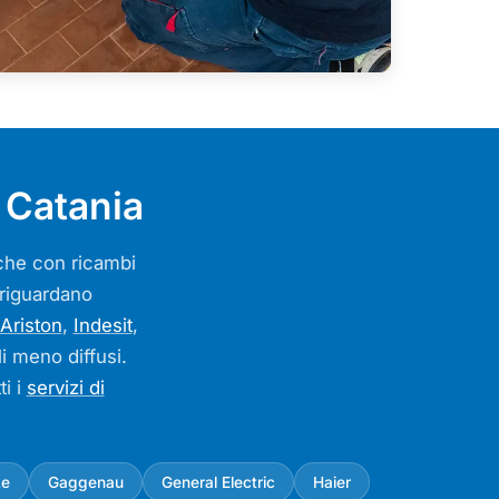
 Catania
arche con ricambi
o riguardano
Ariston
,
Indesit
,
li meno diffusi.
ti i
servizi di
ke
Gaggenau
General Electric
Haier