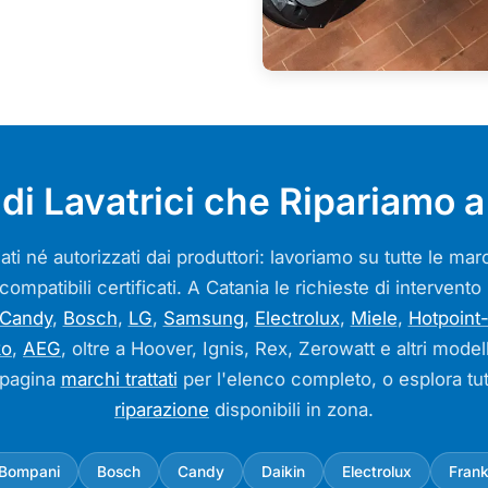
di Lavatrici che Ripariamo a
ati né autorizzati dai produttori: lavoriamo su tutte le m
 compatibili certificati. A Catania le richieste di intervent
Candy
,
Bosch
,
LG
,
Samsung
,
Electrolux
,
Miele
,
Hotpoint-
ko
,
AEG
, oltre a Hoover, Ignis, Rex, Zerowatt e altri model
 pagina
marchi trattati
per l'elenco completo, o esplora tut
riparazione
disponibili in zona.
Bompani
Bosch
Candy
Daikin
Electrolux
Fran